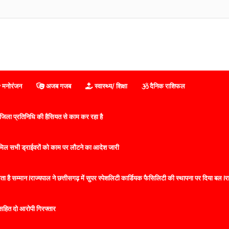
िर बढ़ा तनाव, नेपाली ग्रामीणों ने सुरक्षाबलों पर किया पथराव, बिहार के थाने में FIR दर्ज
मनोरंजन
अजब गजब
स्वास्थ्य/ शिक्षा
दैनिक राशिफल
िला प्रतिनिधि की हैसियत से काम कर रहा है
 शामिल सभी ड्राईवरों को काम पर लौटने का आदेश जारी
 है सम्मान lराज्यपाल ने छत्तीसगढ़ में सुपर स्पेशलिटी कार्डियक फैसिलिटी की स्थापना पर दिया बल lराज्
सहित दो आरोपी गिरफ्तार