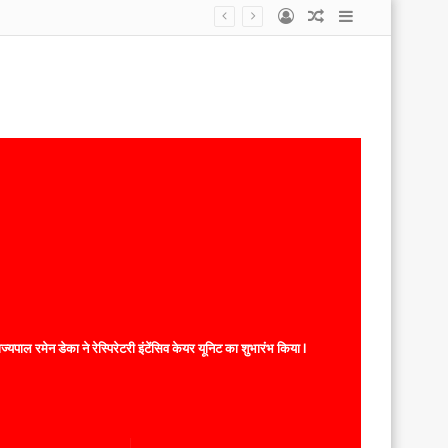
Log
Random
Sidebar
In
Article
यपाल रमेन डेका ने रेस्पिरेटरी इंटेंसिव केयर यूनिट का शुभारंभ किया l