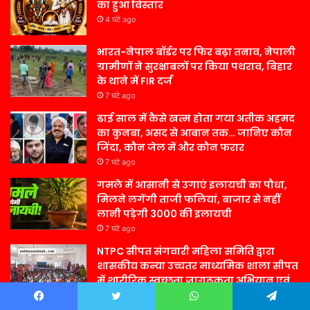
का हुआ विस्तार
4 घंटे ago
भारत-नेपाल बॉर्डर पर फिर बढ़ा तनाव, नेपाली
ग्रामीणों ने सुरक्षाबलों पर किया पथराव, बिहार
के थाने में FIR दर्ज
7 घंटे ago
ढाई साल में कैसे खत्म होता गया अतीक अहमद
का कुनबा, असद से आबान तक… जानिए कौन
जिंदा, कौन जेल में और कौन फरार
7 घंटे ago
गमले में आसानी से उगाएं इलायची का पौधा,
मिलने लगेंगी ताजी फलियां, बाजार से नहीं
लानी पड़ेगी 3000 की इलायची
7 घंटे ago
NTPC सीपत संगवारी महिला समिति द्वारा
शासकीय कन्या उच्चतर माध्यमिक शाला सीपत
में शारीरिक स्वच्छता जागरूकता अभियान एवं
सैनिटरी किट का वितरण
Facebook
Twitter
WhatsApp
Telegram
7 घंटे ago