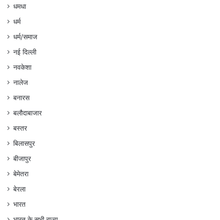
धमधा
धर्म
धर्म/समाज
नई दिल्ली
नवकेशा
नालेज
बनारस
बलौदाबाजार
बस्तर
बिलासपुर
बीजापुर
बेमेतरा
बेरला
भारत
भारत के सभी राज्य