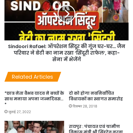
Sindoori Rafael: ऑपरेशन सिंदूर की गूंज घर-घर… जैन
परिवार ने बेटी का नाम रखा ‘सिंदूरी राफेल’, कहा-
सेना में भेजेंगे
Related Articles
*छात्र नेता वैभव यादव ने बच्चों के
दो को होगा नवनिर्वाचित
साथ मनाया अपना जन्मदिवस…
विधायकों का स्वागत समारोह
*
दिसम्बर 28, 2018
जुलाई 27, 2022
रायपुर : पंचायत एवं ग्रामीण
विकास मंत्री श्री सिंहदेव नरवा,