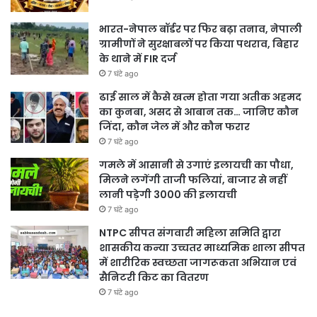
भारत-नेपाल बॉर्डर पर फिर बढ़ा तनाव, नेपाली
ग्रामीणों ने सुरक्षाबलों पर किया पथराव, बिहार
के थाने में FIR दर्ज
7 घंटे ago
ढाई साल में कैसे खत्म होता गया अतीक अहमद
का कुनबा, असद से आबान तक… जानिए कौन
जिंदा, कौन जेल में और कौन फरार
7 घंटे ago
गमले में आसानी से उगाएं इलायची का पौधा,
मिलने लगेंगी ताजी फलियां, बाजार से नहीं
लानी पड़ेगी 3000 की इलायची
7 घंटे ago
NTPC सीपत संगवारी महिला समिति द्वारा
शासकीय कन्या उच्चतर माध्यमिक शाला सीपत
में शारीरिक स्वच्छता जागरूकता अभियान एवं
सैनिटरी किट का वितरण
7 घंटे ago