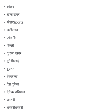
कांकेर
खास खबर
खेल/Sports
छत्तीसगढ़
जांजगीर
दिल्ली
दुःखत खबर
दुर्ग भिलाई
दुर्घटना
देवरबीजा
देश दुनिया
दैनिक राशिफल
धमतरी
धमतरीधमतरी