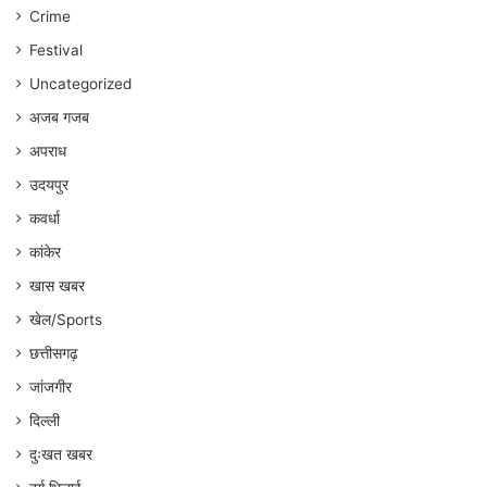
:
Crime
अंकित
गौरहा
Festival
Uncategorized
अजब गजब
अपराध
उदयपुर
कवर्धा
कांकेर
खास खबर
खेल/Sports
छत्तीसगढ़
जांजगीर
दिल्ली
दुःखत खबर