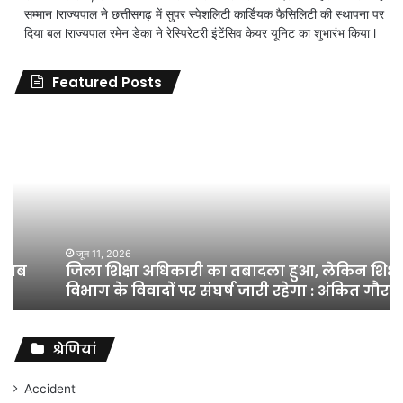
सम्मान lराज्यपाल ने छत्तीसगढ़ में सुपर स्पेशलिटी कार्डियक फैसिलिटी की स्थापना पर
दिया बल lराज्यपाल रमेन डेका ने रेस्पिरेटरी इंटेंसिव केयर यूनिट का शुभारंभ किया l
Featured Posts
जिला
शिक्षा
अधिकारी
का
तबादला
हुआ,
लेकिन
शिक्षा
जून 11, 2026
जिला शिक्षा अधिकारी का तबादला हुआ, लेकिन शिक्षा
विभाग
विभाग के विवादों पर संघर्ष जारी रहेगा : अंकित गौरहा
के
विवादों
पर
संघर्ष
श्रेणियां
जारी
रहेगा
Accident