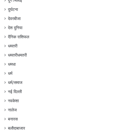
दुर्ग भिलाई
दुर्घटना
देवरबीजा
देश दुनिया
दैनिक राशिफल
धमतरी
धमतरीधमतरी
धमधा
धर्म
धर्म/समाज
नई दिल्ली
नवकेशा
नालेज
बनारस
बलौदाबाजार