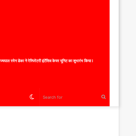
यपाल रमेन डेका ने रेस्पिरेटरी इंटेंसिव केयर यूनिट का शुभारंभ किया l
Switch
Search
skin
for