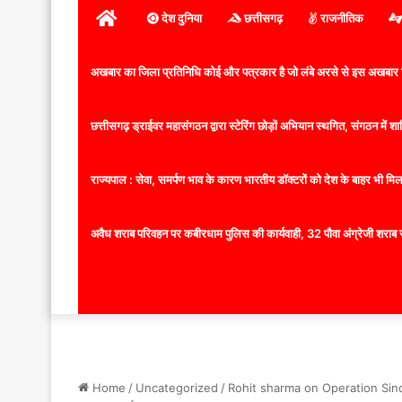
होम
देश दुनिया
छत्तीसगढ़
राजनीतिक
अखबार का जिला प्रतिनिधि कोई और पत्रकार है जो लंबे अरसे से इस अखबार ज
छत्तीसगढ़ ड्राईवर महासंगठन द्वारा स्टेरिंग छोड़ों अभियान स्थगित, संगठन में
राज्यपाल : सेवा, समर्पण भाव के कारण भारतीय डॉक्टरों को देश के बाहर भी मिलता
अवैध शराब परिवहन पर कबीरधाम पुलिस की कार्यवाही, 32 पौवा अंग्रेजी शराब 
Home
/
Uncategorized
/
Rohit sharma on Operation Sindoor: 