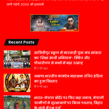
लानी पड़ेगी 3000 की इलायची
Recent Posts
सावित्रीपुर स्कूल में मारवाड़ी युवा मंच सांकरा
का ‘शिक्षा साथी अभियान’: क्विज और
पौधारोपण से बच्चों में बढ़ा उत्साह
2 घंटे ago
अखण्ड भारतीय नामदेव महासभा रजि0 इंडिया
का हुआ विस्तार
9 घंटे ago
भारत-नेपाल बॉर्डर पर फिर बढ़ा तनाव, नेपाली
ग्रामीणों ने सुरक्षाबलों पर किया पथराव, बिहार
के थाने में FIR दर्ज