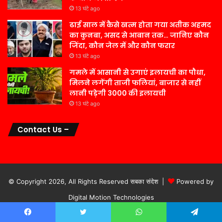
13 घंटे ago
ढाई साल में कैसे खत्म होता गया अतीक अहमद
का कुनबा, असद से आबान तक… जानिए कौन
जिंदा, कौन जेल में और कौन फरार
13 घंटे ago
गमले में आसानी से उगाएं इलायची का पौधा,
मिलने लगेंगी ताजी फलियां, बाजार से नहीं
लानी पड़ेगी 3000 की इलायची
13 घंटे ago
Contact Us –
© Copyright 2026, All Rights Reserved सबका संदेश |
Powered by
Digital Motion Technologies
होम
गूगल पर खोजें
नियम एवं शर्ते
Facebook
Twitter
WhatsApp
Telegram