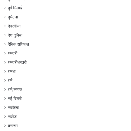
दुर्ग भिलाई
दुर्घटना
देवरबीजा
देश दुनिया
दैनिक राशिफल
धमतरी
धमतरीधमतरी
धमधा
धर्म
धर्म/समाज
नई दिल्ली
नवकेशा
नालेज
बनारस