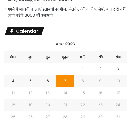
जानिए कौन जिंदा, कौन जेल में और कौन फरार
गमले में आसानी से उगाएं इलायची का पौधा, मिलने लगेंगी ताजी फलियां, बाजार से नहीं
लानी पड़ेगी 3000 की इलायची
Calendar
अगस्त 2026
मंगल
बुध
गुरु
शुक्र
शनि
रवि
सोम
1
2
3
4
5
6
7
8
9
10
11
12
13
14
15
16
17
18
19
20
21
22
23
24
25
26
27
28
29
30
31