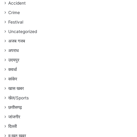
रहेगा
Accident
:
Crime
अंकित
गौरहा
Festival
Uncategorized
अजब गजब
अपराध
उदयपुर
कवर्धा
कांकेर
खास खबर
खेल/Sports
छत्तीसगढ़
जांजगीर
दिल्ली
दुःखत खबर