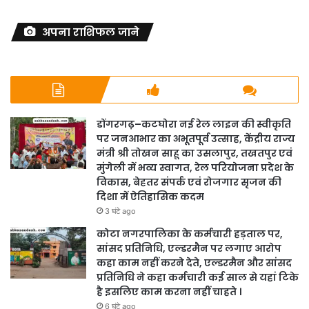
अपना राशिफल जाने
डोंगरगढ़–कटघोरा नई रेल लाइन की स्वीकृति
पर जनआभार का अभूतपूर्व उत्साह, केंद्रीय राज्य
मंत्री श्री तोखन साहू का उसलापुर, तखतपुर एवं
मुंगेली में भव्य स्वागत, रेल परियोजना प्रदेश के
विकास, बेहतर संपर्क एवं रोजगार सृजन की
दिशा में ऐतिहासिक कदम
3 घंटे ago
कोटा नगरपालिका के कर्मचारी हड़ताल पर,
सांसद प्रतिनिधि, एल्डरमैन पर लगाए आरोप
कहा काम नहीं करने देते, एल्डरमैन और सांसद
प्रतिनिधि ने कहा कर्मचारी कई साल से यहां टिके
है इसलिए काम करना नहीं चाहते ।
6 घंटे ago