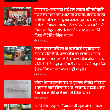
डोंगरगढ़–कटघोरा नई रेल लाइन की स्वीकृति
पर जनआभार का अभूतपूर्व उत्साह, केंद्रीय राज्य
मंत्री श्री तोखन साहू का उसलापुर, तखतपुर एवं
मुंगेली में भव्य स्वागत, रेल परियोजना प्रदेश के
विकास, बेहतर संपर्क एवं रोजगार सृजन की
दिशा में ऐतिहासिक कदम
3 घंटे ago
कोटा नगरपालिका के कर्मचारी हड़ताल पर,
सांसद प्रतिनिधि, एल्डरमैन पर लगाए आरोप
कहा काम नहीं करने देते, एल्डरमैन और सांसद
प्रतिनिधि ने कहा कर्मचारी कई साल से यहां टिके
है इसलिए काम करना नहीं चाहते ।
6 घंटे ago
कोटा क्षेत्र नवागांव राशन दुकान में बड़ा घोटाला
6 माह से नहीं मिला राशन, जनपद सदस्य धर्मेंद्र
देवांगन ने की कलेक्टर से शिकायत ।
8 घंटे ago
सावित्रीपुर स्कूल में मारवाड़ी युवा मंच सांकरा