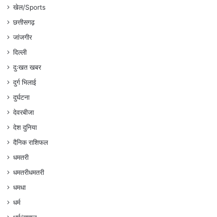
खेल/Sports
छत्तीसगढ़
जांजगीर
दिल्ली
दुःखत खबर
दुर्ग भिलाई
दुर्घटना
देवरबीजा
देश दुनिया
दैनिक राशिफल
धमतरी
धमतरीधमतरी
धमधा
धर्म