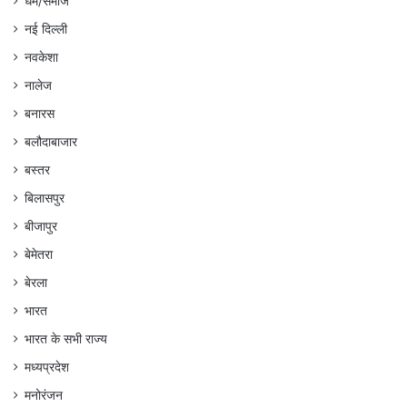
धर्म/समाज
नई दिल्ली
नवकेशा
नालेज
बनारस
बलौदाबाजार
बस्तर
बिलासपुर
बीजापुर
बेमेतरा
बेरला
भारत
भारत के सभी राज्य
मध्यप्रदेश
मनोरंजन