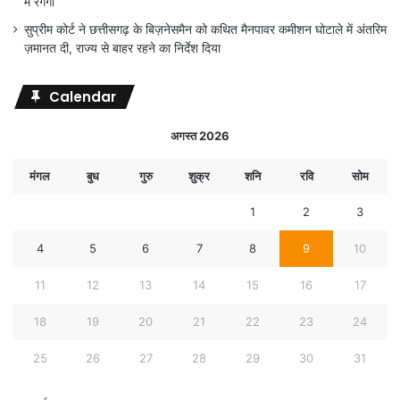
में रंगेगा
सुप्रीम कोर्ट ने छत्तीसगढ़ के बिज़नेसमैन को कथित मैनपावर कमीशन घोटाले में अंतरिम
ज़मानत दी, राज्य से बाहर रहने का निर्देश दिया
Calendar
अगस्त 2026
मंगल
बुध
गुरु
शुक्र
शनि
रवि
सोम
1
2
3
4
5
6
7
8
9
10
11
12
13
14
15
16
17
18
19
20
21
22
23
24
25
26
27
28
29
30
31