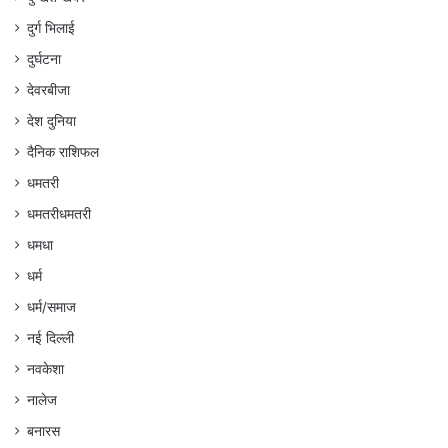
दुर्ग भिलाई
दुर्घटना
देवरबीजा
देश दुनिया
दैनिक राशिफल
धमतरी
धमतरीधमतरी
धमधा
धर्म
धर्म/समाज
नई दिल्ली
नवकेशा
नालेज
बनारस