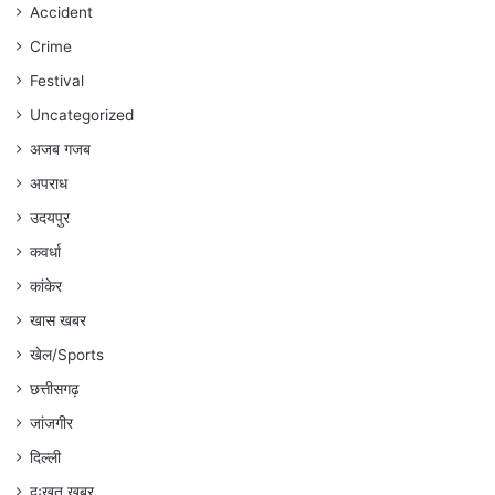
रहेगा
Accident
:
Crime
अंकित
गौरहा
Festival
Uncategorized
अजब गजब
अपराध
उदयपुर
कवर्धा
कांकेर
खास खबर
खेल/Sports
छत्तीसगढ़
जांजगीर
दिल्ली
दुःखत खबर