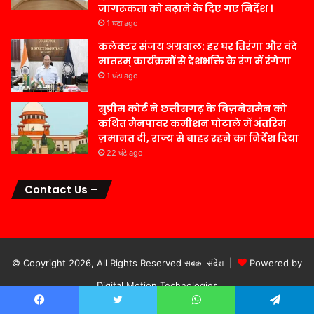
जागरूकता को बढ़ाने के दिए गए निर्देश ।
1 घंटा ago
कलेक्टर संजय अग्रवाल: हर घर तिरंगा और वंदे
मातरम् कार्यक्रमों से देशभक्ति के रंग में रंगेगा
1 घंटा ago
सुप्रीम कोर्ट ने छत्तीसगढ़ के बिज़नेसमैन को
कथित मैनपावर कमीशन घोटाले में अंतरिम
ज़मानत दी, राज्य से बाहर रहने का निर्देश दिया
22 घंटे ago
Contact Us –
© Copyright 2026, All Rights Reserved सबका संदेश |
Powered by
Digital Motion Technologies
होम
गूगल पर खोजें
नियम एवं शर्ते
Facebook
Twitter
WhatsApp
Telegram