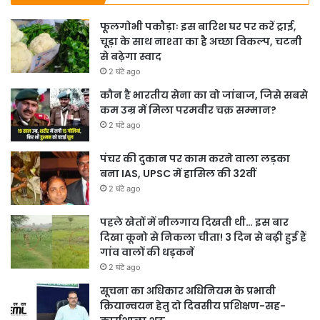
फूलगोभी पकौड़ाः इस बारिश घर पर करें ट्राई,
चूड़ा के साथ नाश्ता का है अच्छा विकल्प, चटनी
से बढ़ेगा स्वाद
2 घंटे ago
कौन है भारतीय सेना का वो जांबाज, जिसे सबसे
कम उम्र में मिला परमवीर चक्र सम्मान?
2 घंटे ago
पंचर की दुकान पर काम करने वाला लड़का
बना IAS, UPSC में हासिल की 32वीं
2 घंटे ago
पहले खेतों में नीलगाय दिखती थी… इस बार
दिखा कूनो से निकला चीता! 3 दिन से बढ़ी हुई हैं
गांव वालों की धड़कनें
2 घंटे ago
सूचना का अधिकार अधिनियम के प्रभावी
क्रियान्वयन हेतु दो दिवसीय प्रशिक्षण-सह-