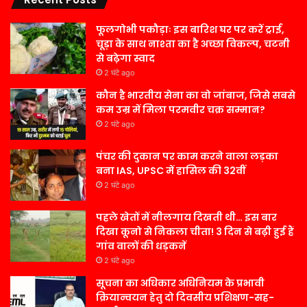
फूलगोभी पकौड़ाः इस बारिश घर पर करें ट्राई,
चूड़ा के साथ नाश्ता का है अच्छा विकल्प, चटनी
से बढ़ेगा स्वाद
2 घंटे ago
कौन है भारतीय सेना का वो जांबाज, जिसे सबसे
कम उम्र में मिला परमवीर चक्र सम्मान?
2 घंटे ago
पंचर की दुकान पर काम करने वाला लड़का
बना IAS, UPSC में हासिल की 32वीं
2 घंटे ago
पहले खेतों में नीलगाय दिखती थी… इस बार
दिखा कूनो से निकला चीता! 3 दिन से बढ़ी हुई हैं
गांव वालों की धड़कनें
2 घंटे ago
सूचना का अधिकार अधिनियम के प्रभावी
क्रियान्वयन हेतु दो दिवसीय प्रशिक्षण-सह-