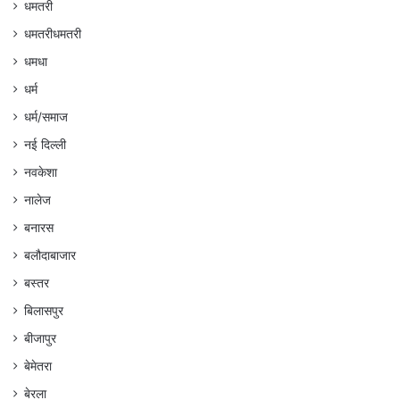
धमतरी
धमतरीधमतरी
धमधा
धर्म
धर्म/समाज
नई दिल्ली
नवकेशा
नालेज
बनारस
बलौदाबाजार
बस्तर
बिलासपुर
बीजापुर
बेमेतरा
बेरला