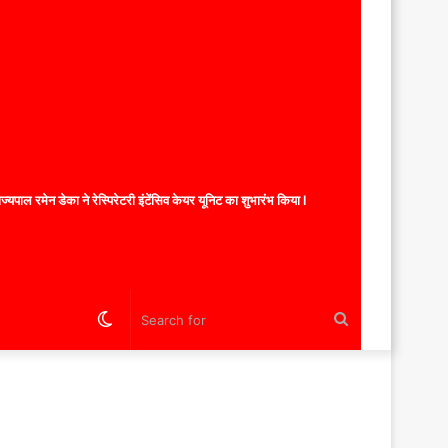
यपाल रमेन डेका ने रेस्पिरेटरी इंटेंसिव केयर यूनिट का शुभारंभ किया l
Switch
Search
skin
for