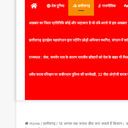
होम
देश दुनिया
छत्तीसगढ़
राजनीतिक
अखबार का जिला प्रतिनिधि कोई और पत्रकार है जो लंबे अरसे से इस अखबार ज
छत्तीसगढ़ ड्राईवर महासंगठन द्वारा स्टेरिंग छोड़ों अभियान स्थगित, संगठन में
राज्यपाल : सेवा, समर्पण भाव के कारण भारतीय डॉक्टरों को देश के बाहर भी मिलता
अवैध शराब परिवहन पर कबीरधाम पुलिस की कार्यवाही, 32 पौवा अंग्रेजी शराब 
Home
/
छत्तीसगढ़
/
16 अगस्त तक फसल बीमा करा सकते हैं किसान। अं