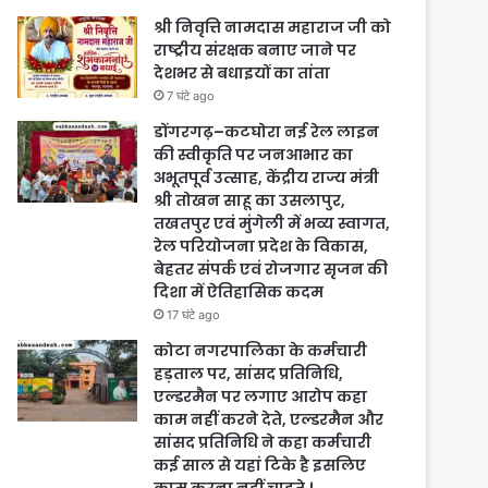
श्री निवृत्ति नामदास महाराज जी को
राष्ट्रीय संरक्षक बनाए जाने पर
देशभर से बधाइयों का तांता
7 घंटे ago
डोंगरगढ़–कटघोरा नई रेल लाइन
की स्वीकृति पर जनआभार का
अभूतपूर्व उत्साह, केंद्रीय राज्य मंत्री
श्री तोखन साहू का उसलापुर,
तखतपुर एवं मुंगेली में भव्य स्वागत,
रेल परियोजना प्रदेश के विकास,
बेहतर संपर्क एवं रोजगार सृजन की
दिशा में ऐतिहासिक कदम
17 घंटे ago
कोटा नगरपालिका के कर्मचारी
हड़ताल पर, सांसद प्रतिनिधि,
एल्डरमैन पर लगाए आरोप कहा
काम नहीं करने देते, एल्डरमैन और
सांसद प्रतिनिधि ने कहा कर्मचारी
कई साल से यहां टिके है इसलिए
काम करना नहीं चाहते ।