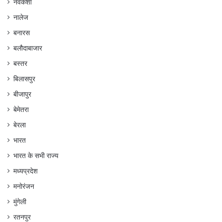
नवकेशा
नालेज
बनारस
बलौदाबाजार
बस्तर
बिलासपुर
बीजापुर
बेमेतरा
बेरला
भारत
भारत के सभी राज्य
मध्यप्रदेश
मनोरंजन
मुंगेली
रतनपुर