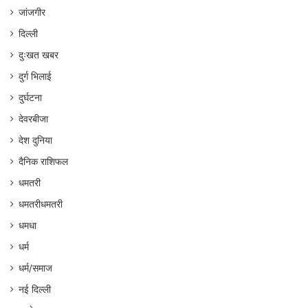
जांजगीर
दिल्ली
दुःखत खबर
दुर्ग भिलाई
दुर्घटना
देवरबीजा
देश दुनिया
दैनिक राशिफल
धमतरी
धमतरीधमतरी
धमधा
धर्म
धर्म/समाज
नई दिल्ली