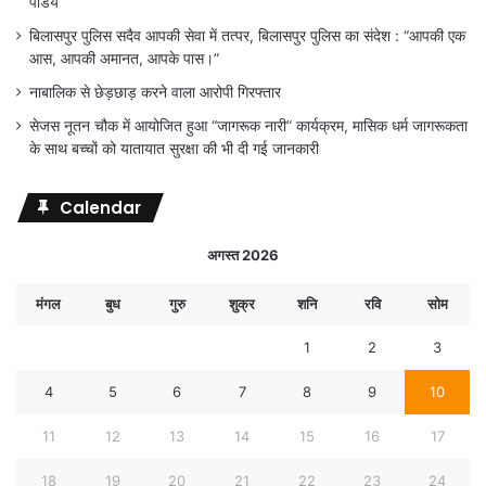
पांडेय
बिलासपुर पुलिस सदैव आपकी सेवा में तत्पर, बिलासपुर पुलिस का संदेश : “आपकी एक
आस, आपकी अमानत, आपके पास।”
नाबालिक से छेड़छाड़ करने वाला आरोपी गिरफ्तार
सेजस नूतन चौक में आयोजित हुआ “जागरूक नारी” कार्यक्रम, मासिक धर्म जागरूकता
के साथ बच्चों को यातायात सुरक्षा की भी दी गई जानकारी
Calendar
अगस्त 2026
मंगल
बुध
गुरु
शुक्र
शनि
रवि
सोम
1
2
3
4
5
6
7
8
9
10
11
12
13
14
15
16
17
18
19
20
21
22
23
24