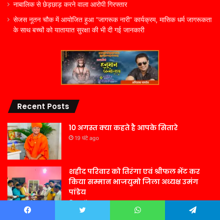
नाबालिक से छेड़छाड़ करने वाला आरोपी गिरफ्तार
सेजस नूतन चौक में आयोजित हुआ “जागरूक नारी” कार्यक्रम, मासिक धर्म जागरूकता
के साथ बच्चों को यातायात सुरक्षा की भी दी गई जानकारी
Recent Posts
10 अगस्त क्या कहते है आपके सितारे
19 घंटे ago
शहीद परिवार को तिरंगा एवं श्रीफल भेंट कर
किया सम्मान भाजयुमो जिला अध्यक्ष उमंग
पांडेय
21 घंटे ago
बिलासपुर पुलिस सदैव आपकी सेवा में तत्पर,
Facebook
Twitter
WhatsApp
Telegram