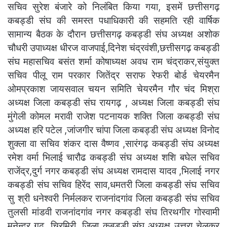
सचिव सुरेश बंजारे को निलंबित किया गया, इसमें छत्तीसगढ़
कबड्डी संघ की समस्त पधाधिकारी की सहमति रही वार्षिक
सामान्य बैठक के दौरान छत्तीसगढ़ कबड्डी संघ अध्यक्ष अशोक
चौधरी उपाध्यक्ष धीरज वाजपाई,दिनेश चंद्रवंशी,छत्तीसगढ़ कबड्डी
संघ महासचिव बसंत शर्मा कोषाध्यक्ष अवध राम चंद्राकर,संयुक्त
सचिव पीलू राम परकार जितेंद्र सराफ रेफरी बोर्ड चेयरमैन
ओमप्रकाश जायसवाल चयन समिति चेयरमैन गौर चंद मिश्रा
अध्यक्ष जिला कबड्डी संघ रायगढ़ , अध्यक्ष जिला कबड्डी संघ
मुंगेली कोमल मरावी राजेश पटनायक शक्ति जिला कबड्डी संघ
अध्यक्ष हरि पटेल ,जांजगीर चांपा जिला कबड्डी संघ अध्यक्ष विनोद
शुक्ला वा सचिव शंकर दास वैष्णव ,सारंगढ़ कबड्डी संघ अध्यक्ष
रमेश वर्मा भिलाई चारौढ कबड्डी संघ अध्यक्ष शशि बघेल सचिव
राजेंद्र,दुर्ग नगर कबड्डी संघ अध्यक्ष रामदास यादव ,भिलाई नगर
कबड्डी संघ सचिव हिरेंद साव,धमतरी जिला कबड्डी संघ सचिव
सु श्री धनेश्वरी निर्मलकर राजनांदगांव जिला कबड्डी संघ सचिव
तुलसी मांडवी राजनांदगांव नगर कबड्डी संघ तिरथगीर गोस्वामी
मनेन्द्र गढ़ ,चिरमिरी, जिला कबड्डी संघ अध्यक्ष उत्तरा चेलकर