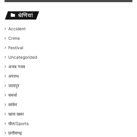
विवादों
पर
संघर्ष
श्रेणियां
जारी
रहेगा
Accident
:
Crime
अंकित
गौरहा
Festival
Uncategorized
अजब गजब
अपराध
उदयपुर
कवर्धा
कांकेर
खास खबर
खेल/Sports
छत्तीसगढ़