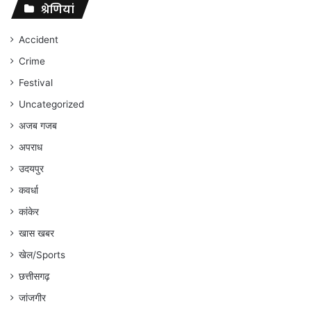
संघर्ष
श्रेणियां
जारी
रहेगा
Accident
:
Crime
अंकित
गौरहा
Festival
Uncategorized
अजब गजब
अपराध
उदयपुर
कवर्धा
कांकेर
खास खबर
खेल/Sports
छत्तीसगढ़
जांजगीर