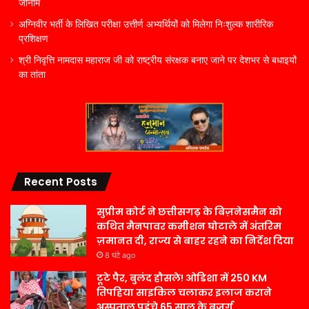
जीनोम
अग्निवीर भर्ती के लिखित परीक्षा उत्तीर्ण अभ्यर्थियों को मिलेगा निःशुल्क शारीरिक
प्रशिक्षण
श्री निवृत्ति नामदास महाराज जी को राष्ट्रीय संरक्षक बनाए जाने पर देशभर से बधाइयों
का तांता
Recent Posts
सुप्रीम कोर्ट ने छत्तीसगढ़ के बिज़नेसमैन को
कथित मैनपावर कमीशन घोटाले में अंतरिम
ज़मानत दी, राज्य से बाहर रहने का निर्देश दिया
8 घंटे ago
टूटे पैर, बुलंद हौसले! ओडिशा में 250 KM
तिपहिया साइकिल चलाकर इलाज कराने
अस्पताल पहुंचे 65 साल के बुजुर्ग