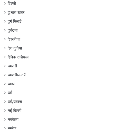
दिल्ली
दुःखत खबर
दुर्ग भिलाई
दुर्घटना
देवरबीजा
देश दुनिया
दैनिक राशिफल
धमतरी
धमतरीधमतरी
धमधा
धर्म
धर्म/समाज
नई दिल्ली
नवकेशा
नालेज