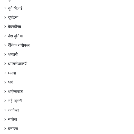
दुर्ग भिलाई
दुर्घटना
देवरबीजा
देश दुनिया
दैनिक राशिफल
धमतरी
धमतरीधमतरी
धमधा
धर्म
धर्म/समाज
नई दिल्ली
नवकेशा
नालेज
बनारस