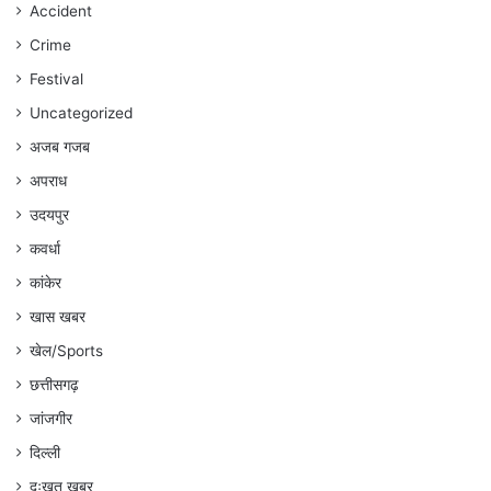
रहेगा
Accident
:
Crime
अंकित
गौरहा
Festival
Uncategorized
अजब गजब
अपराध
उदयपुर
कवर्धा
कांकेर
खास खबर
खेल/Sports
छत्तीसगढ़
जांजगीर
दिल्ली
दुःखत खबर