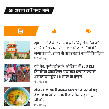
अपना राशिफल जाने
सुप्रीम कोर्ट ने छत्तीसगढ़ के बिज़नेसमैन को
कथित मैनपावर कमीशन घोटाले में अंतरिम
ज़मानत दी, राज्य से बाहर रहने का निर्देश दिया
7 घंटे ago
टूटे पैर, बुलंद हौसले! ओडिशा में 250 KM
तिपहिया साइकिल चलाकर इलाज कराने
अस्पताल पहुंचे 65 साल के बुजुर्ग
7 घंटे ago
रोज खाने वाली अरहर दाल पर भारत में बड़ी
वैज्ञानिक खोज, पहली बार तैयार हुआ पूरा
जीनोम
7 घंटे ago