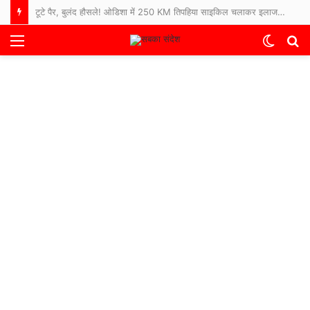
टूटे पैर, बुलंद हौसले! ओडिशा में 250 KM तिपहिया साइकिल चलाकर इलाज कराने अस्पताल पहुंचे 65 साल के बुजुर्ग
Menu
Switch
S
skin
fo