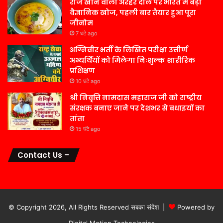
रोज खाने वाली अरहर दाल पर भारत में बड़ी
वैज्ञानिक खोज, पहली बार तैयार हुआ पूरा
जीनोम
7 घंटे ago
अग्निवीर भर्ती के लिखित परीक्षा उत्तीर्ण
अभ्यर्थियों को मिलेगा निःशुल्क शारीरिक
प्रशिक्षण
10 घंटे ago
श्री निवृत्ति नामदास महाराज जी को राष्ट्रीय
संरक्षक बनाए जाने पर देशभर से बधाइयों का
तांता
15 घंटे ago
Contact Us –
© Copyright 2026, All Rights Reserved सबका संदेश |
Powered by
Digital Motion Technologies