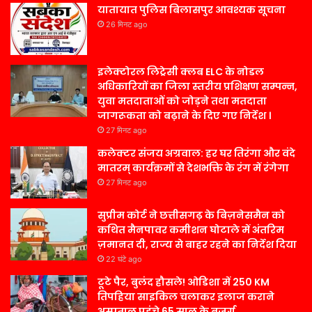
यातायात पुलिस बिलासपुर आवश्यक सूचना
26 मिनट ago
इलेक्टोरल लिट्रेसी क्लब ELC के नोडल
अधिकारियों का जिला स्तरीय प्रशिक्षण सम्पन्न,
युवा मतदाताओं को जोड़ने तथा मतदाता
जागरूकता को बढ़ाने के दिए गए निर्देश ।
27 मिनट ago
कलेक्टर संजय अग्रवाल: हर घर तिरंगा और वंदे
मातरम् कार्यक्रमों से देशभक्ति के रंग में रंगेगा
27 मिनट ago
सुप्रीम कोर्ट ने छत्तीसगढ़ के बिज़नेसमैन को
कथित मैनपावर कमीशन घोटाले में अंतरिम
ज़मानत दी, राज्य से बाहर रहने का निर्देश दिया
22 घंटे ago
टूटे पैर, बुलंद हौसले! ओडिशा में 250 KM
तिपहिया साइकिल चलाकर इलाज कराने
अस्पताल पहुंचे 65 साल के बुजुर्ग