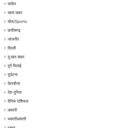
कांकेर
खास खबर
खेल/Sports
छत्तीसगढ़
जांजगीर
दिल्ली
दुःखत खबर
दुर्ग भिलाई
दुर्घटना
देवरबीजा
देश दुनिया
दैनिक राशिफल
धमतरी
धमतरीधमतरी
धमधा