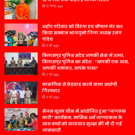
31 मिनट ago
शहीद परिवार को तिरंगा एवं श्रीफल भेंट कर
किया सम्मान भाजयुमो जिला अध्यक्ष उमंग
पांडेय
3 घंटे ago
बिलासपुर पुलिस सदैव आपकी सेवा में तत्पर,
बिलासपुर पुलिस का संदेश : “आपकी एक आस,
आपकी अमानत, आपके पास।”
3 घंटे ago
नाबालिक से छेड़छाड़ करने वाला आरोपी
गिरफ्तार
3 घंटे ago
सेजस नूतन चौक में आयोजित हुआ “जागरूक
नारी” कार्यक्रम, मासिक धर्म जागरूकता के
साथ बच्चों को यातायात सुरक्षा की भी दी गई
जानकारी