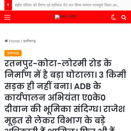
बिलासपुर पुलिस सदैव आपकी सेवा में तत्पर, बिलासपुर पुलिस का संदेश : “आपकी एक आस, आपकी अमानत, आपके पास।”
Menu
Switch
S
skin
fo
Home
/
छत्तीसगढ़
छत्तीसगढ़
रतनपुर-कोटा-लोरमी रोड के
निर्माण में है बड़ा घोटाला। 3 किमी
सड़क ही नहीं बना। ADB के
कार्यपालन अभियंता ए०के०
दीवान की भूमिका संदिग्ध। राजेश
मूढ़त से लेकर विभाग के बड़े