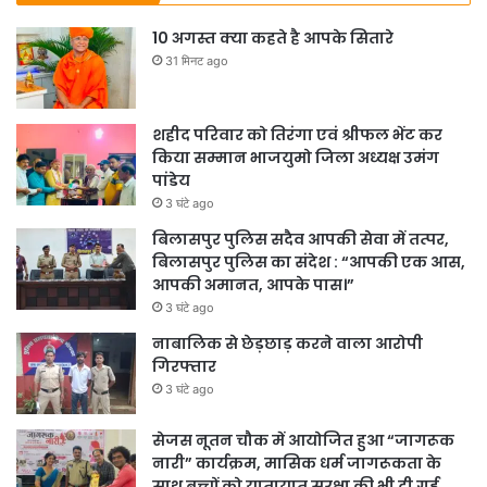
10 अगस्त क्या कहते है आपके सितारे
31 मिनट ago
शहीद परिवार को तिरंगा एवं श्रीफल भेंट कर
किया सम्मान भाजयुमो जिला अध्यक्ष उमंग
पांडेय
3 घंटे ago
बिलासपुर पुलिस सदैव आपकी सेवा में तत्पर,
बिलासपुर पुलिस का संदेश : “आपकी एक आस,
आपकी अमानत, आपके पास।”
3 घंटे ago
नाबालिक से छेड़छाड़ करने वाला आरोपी
गिरफ्तार
3 घंटे ago
सेजस नूतन चौक में आयोजित हुआ “जागरूक
नारी” कार्यक्रम, मासिक धर्म जागरूकता के
साथ बच्चों को यातायात सुरक्षा की भी दी गई