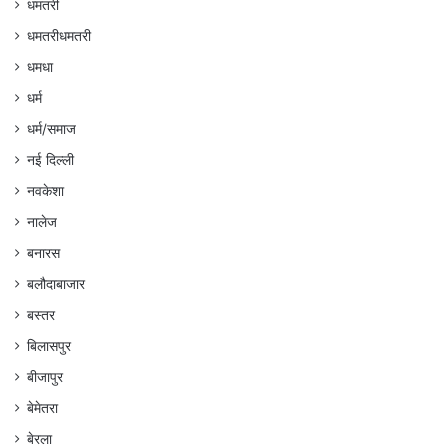
धमतरी
धमतरीधमतरी
धमधा
धर्म
धर्म/समाज
नई दिल्ली
नवकेशा
नालेज
बनारस
बलौदाबाजार
बस्तर
बिलासपुर
बीजापुर
बेमेतरा
बेरला