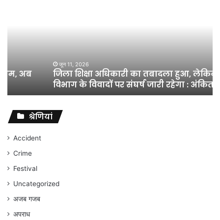
शिक्षा
अधिकारी
का
तबादला
हुआ,
लेकिन
शिक्षा
जून 11, 2026
जिला शिक्षा अधिकारी का तबादला हुआ, लेकिन शिक्षा
विभाग
विभाग के विवादों पर संघर्ष जारी रहेगा : अंकित गौरहा
के
विवादों
पर
संघर्ष
श्रेणियां
जारी
रहेगा
Accident
:
Crime
अंकित
गौरहा
Festival
Uncategorized
अजब गजब
अपराध