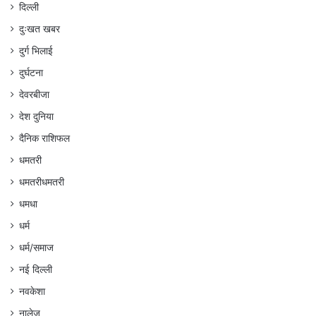
दिल्ली
दुःखत खबर
दुर्ग भिलाई
दुर्घटना
देवरबीजा
देश दुनिया
दैनिक राशिफल
धमतरी
धमतरीधमतरी
धमधा
धर्म
धर्म/समाज
नई दिल्ली
नवकेशा
नालेज