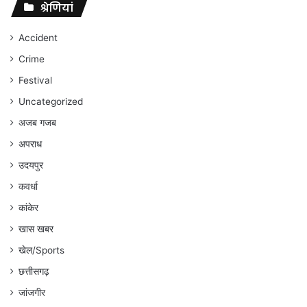
संघर्ष
श्रेणियां
जारी
रहेगा
Accident
:
Crime
अंकित
गौरहा
Festival
Uncategorized
अजब गजब
अपराध
उदयपुर
कवर्धा
कांकेर
खास खबर
खेल/Sports
छत्तीसगढ़
जांजगीर