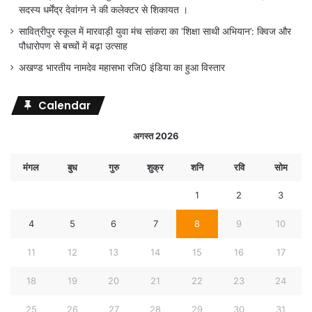
सदस्य धर्मेंद्र देवांगन ने की कलेक्टर से शिकायत ।
सावित्रीपुर स्कूल में मारवाड़ी युवा मंच सांकरा का ‘शिक्षा साथी अभियान’: क्विज और
पौधारोपण से बच्चों में बढ़ा उत्साह
अखण्ड भारतीय नामदेव महासभा रजि0 इंडिया का हुआ विस्तार
Calendar
अगस्त 2026
मंगल
बुध
गुरु
शुक्र
शनि
रवि
सोम
1
2
3
4
5
6
7
8
9
10
11
12
13
14
15
16
17
18
19
20
21
22
23
24
25
26
27
28
29
30
31