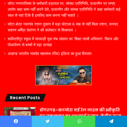
कोटा नगरपालिका के कर्मचारी हड़ताल पर, सांसद प्रतिनिधि, एल्डरमैन पर लगाए
आरोप कहा काम नहीं करने देते, एल्डरमैन और सांसद प्रतिनिधि ने कहा कर्मचारी कई
साल से यहां टिके है इसलिए काम करना नहीं चाहते ।
कोटा क्षेत्र नवागांव राशन दुकान में बड़ा घोटाला 6 माह से नहीं मिला राशन, जनपद
सदस्य धर्मेंद्र देवांगन ने की कलेक्टर से शिकायत ।
सावित्रीपुर स्कूल में मारवाड़ी युवा मंच सांकरा का ‘शिक्षा साथी अभियान’: क्विज और
पौधारोपण से बच्चों में बढ़ा उत्साह
अखण्ड भारतीय नामदेव महासभा रजि0 इंडिया का हुआ विस्तार
Recent Posts
डोंगरगढ़–कटघोरा नई रेल लाइन की स्वीकृति
पर जनआभार का अभूतपूर्व उत्साह, केंद्रीय राज्य
मंत्री श्री तोखन साहू का उसलापुर, तखतपुर एवं
Facebook
Twitter
WhatsApp
Telegram