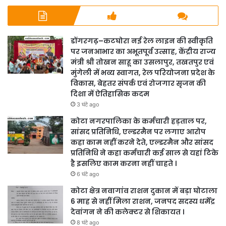
डोंगरगढ़–कटघोरा नई रेल लाइन की स्वीकृति
पर जनआभार का अभूतपूर्व उत्साह, केंद्रीय राज्य
मंत्री श्री तोखन साहू का उसलापुर, तखतपुर एवं
मुंगेली में भव्य स्वागत, रेल परियोजना प्रदेश के
विकास, बेहतर संपर्क एवं रोजगार सृजन की
दिशा में ऐतिहासिक कदम
3 घंटे ago
कोटा नगरपालिका के कर्मचारी हड़ताल पर,
सांसद प्रतिनिधि, एल्डरमैन पर लगाए आरोप
कहा काम नहीं करने देते, एल्डरमैन और सांसद
प्रतिनिधि ने कहा कर्मचारी कई साल से यहां टिके
है इसलिए काम करना नहीं चाहते ।
6 घंटे ago
कोटा क्षेत्र नवागांव राशन दुकान में बड़ा घोटाला
6 माह से नहीं मिला राशन, जनपद सदस्य धर्मेंद्र
देवांगन ने की कलेक्टर से शिकायत ।
8 घंटे ago