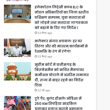
इलेक्टोरल लिट्रेसी क्लब ELC के
नोडल अधिकारियों का जिला स्तरीय
प्रशिक्षण सम्पन्न, युवा मतदाताओं
को जोड़ने तथा मतदाता जागरूकता
को बढ़ाने के दिए गए निर्देश ।
53 मिनट ago
कलेक्टर संजय अग्रवाल: हर घर
तिरंगा और वंदे मातरम् कार्यक्रमों से
देशभक्ति के रंग में रंगेगा
53 मिनट ago
सुप्रीम कोर्ट ने छत्तीसगढ़ के
बिज़नेसमैन को कथित मैनपावर
कमीशन घोटाले में अंतरिम ज़मानत
दी, राज्य से बाहर रहने का निर्देश
दिया
22 घंटे ago
टूटे पैर, बुलंद हौसले! ओडिशा में
250 KM तिपहिया साइकिल
चलाकर इलाज कराने अस्पताल