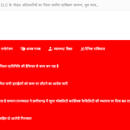
मनोरंजन
अजब गजब
स्वास्थ्य/ शिक्षा
दैनिक राशिफल
िला प्रतिनिधि की हैसियत से काम कर रहा है
 शामिल सभी ड्राईवरों को काम पर लौटने का आदेश जारी
 है सम्मान lराज्यपाल ने छत्तीसगढ़ में सुपर स्पेशलिटी कार्डियक फैसिलिटी की स्थापना पर दिया बल lराज्
सहित दो आरोपी गिरफ्तार