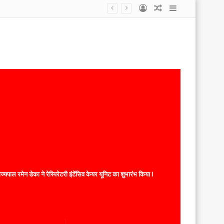
Log
Random
Sidebar
इलेक्टोरल लिट्रेसी क्लब ELC के नोडल अधिकारियों का जिला स्तरीय प्रशिक्षण सम्पन्न, युवा मतदाताओं को जोड़ने तथा मतदाता जागरूकता को बढ़ाने के दिए गए निर्देश ।
In
Article
यपाल रमेन डेका ने रेस्पिरेटरी इंटेंसिव केयर यूनिट का शुभारंभ किया l