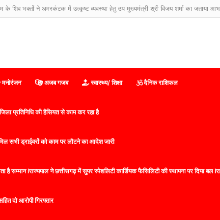
 के शिव भक्तों ने अमरकंटक में उत्कृष्ट व्यवस्था हेतु उप मुख्यमंत्री श्री विजय शर्मा का जताया आभ
मनोरंजन
अजब गजब
स्वास्थ्य/ शिक्षा
दैनिक राशिफल
िला प्रतिनिधि की हैसियत से काम कर रहा है
 शामिल सभी ड्राईवरों को काम पर लौटने का आदेश जारी
 है सम्मान lराज्यपाल ने छत्तीसगढ़ में सुपर स्पेशलिटी कार्डियक फैसिलिटी की स्थापना पर दिया बल lराज्
सहित दो आरोपी गिरफ्तार