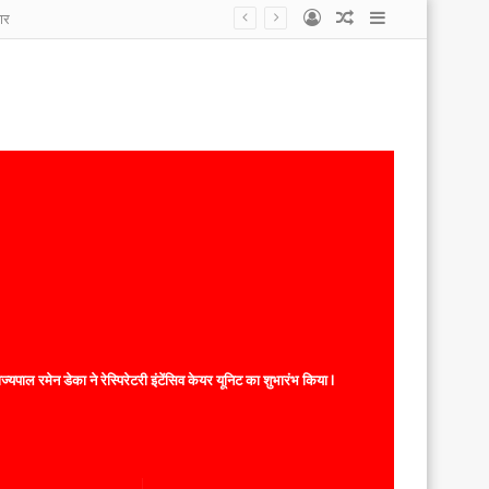
Log
Random
Sidebar
ार
In
Article
यपाल रमेन डेका ने रेस्पिरेटरी इंटेंसिव केयर यूनिट का शुभारंभ किया l