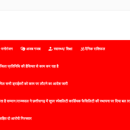
ारवाड़ी युवा मंच सांकरा का ‘शिक्षा साथी अभियान’: क्विज और पौधारोपण से बच्चों में बढ़ा उत्साह
मनोरंजन
अजब गजब
स्वास्थ्य/ शिक्षा
दैनिक राशिफल
िला प्रतिनिधि की हैसियत से काम कर रहा है
 शामिल सभी ड्राईवरों को काम पर लौटने का आदेश जारी
 है सम्मान lराज्यपाल ने छत्तीसगढ़ में सुपर स्पेशलिटी कार्डियक फैसिलिटी की स्थापना पर दिया बल lराज्
सहित दो आरोपी गिरफ्तार