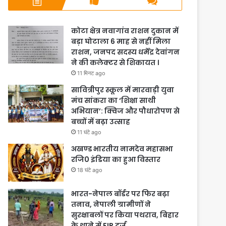
कोटा क्षेत्र नवागांव राशन दुकान में
बड़ा घोटाला 6 माह से नहीं मिला
राशन, जनपद सदस्य धर्मेंद्र देवांगन
ने की कलेक्टर से शिकायत ।
11 मिनट ago
सावित्रीपुर स्कूल में मारवाड़ी युवा
मंच सांकरा का ‘शिक्षा साथी
अभियान’: क्विज और पौधारोपण से
बच्चों में बढ़ा उत्साह
11 घंटे ago
अखण्ड भारतीय नामदेव महासभा
रजि0 इंडिया का हुआ विस्तार
18 घंटे ago
भारत-नेपाल बॉर्डर पर फिर बढ़ा
तनाव, नेपाली ग्रामीणों ने
सुरक्षाबलों पर किया पथराव, बिहार
के थाने में FIR दर्ज