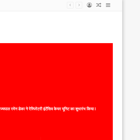
Log
Random
Sidebar
In
Article
यपाल रमेन डेका ने रेस्पिरेटरी इंटेंसिव केयर यूनिट का शुभारंभ किया l