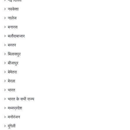
नई दिल्ली
नवकेशा
नालेज
बनारस
बलौदाबाजार
बस्तर
बिलासपुर
बीजापुर
बेमेतरा
बेरला
भारत
भारत के सभी राज्य
मध्यप्रदेश
मनोरंजन
मुंगेली