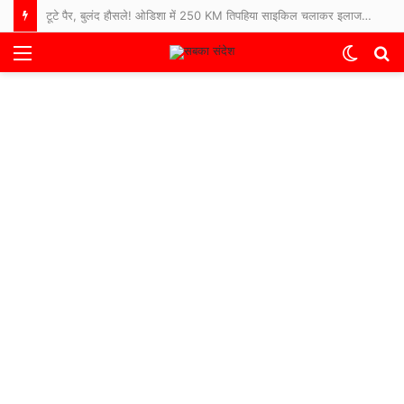
टूटे पैर, बुलंद हौसले! ओडिशा में 250 KM तिपहिया साइकिल चलाकर इलाज कराने अस्पताल पहुंचे 65 साल के बुजुर्ग
Menu
Switch
S
skin
fo