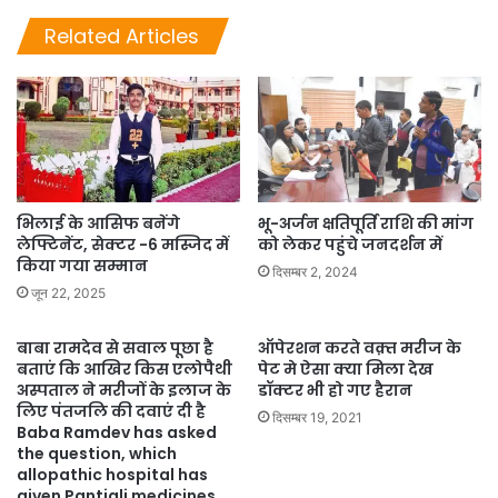
Related Articles
भिलाई के आसिफ बनेंगे
भू-अर्जन क्षतिपूर्ति राशि की मांग
लेफ्टिनेंट, सेक्टर -6 मस्जिद में
को लेकर पहुंचे जनदर्शन में
किया गया सम्मान
दिसम्बर 2, 2024
जून 22, 2025
बाबा रामदेव से सवाल पूछा है
ऑपेरशन करते वक़्त मरीज के
बताएं कि आखिर किस एलोपैथी
पेट मे ऐसा क्या मिला देख
अस्पताल ने मरीजों के इलाज के
डॉक्टर भी हो गए हैरान
लिए पंतजलि की दवाएं दी है
दिसम्बर 19, 2021
Baba Ramdev has asked
the question, which
allopathic hospital has
given Pantjali medicines