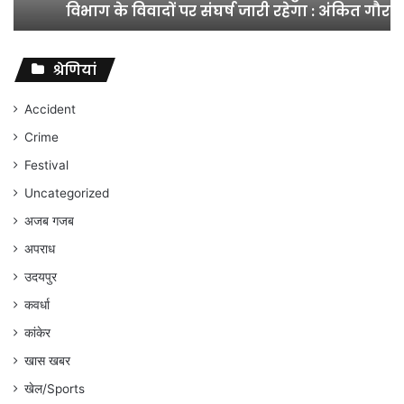
विभाग के विवादों पर संघर्ष जारी रहेगा : अंकित गौरहा
के
विवादों
पर
संघर्ष
श्रेणियां
जारी
रहेगा
Accident
:
Crime
अंकित
गौरहा
Festival
Uncategorized
अजब गजब
अपराध
उदयपुर
कवर्धा
कांकेर
खास खबर
खेल/Sports