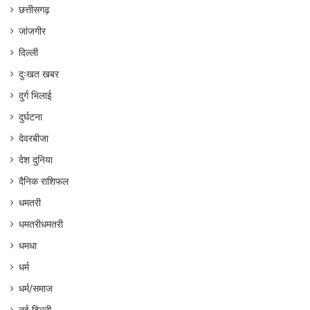
छत्तीसगढ़
जांजगीर
दिल्ली
दुःखत खबर
दुर्ग भिलाई
दुर्घटना
देवरबीजा
देश दुनिया
दैनिक राशिफल
धमतरी
धमतरीधमतरी
धमधा
धर्म
धर्म/समाज