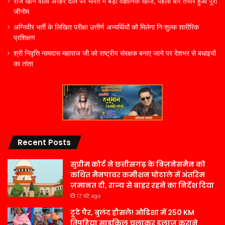
रोज खाने वाली अरहर दाल पर भारत में बड़ी वैज्ञानिक खोज, पहली बार तैयार हुआ पूरा
जीनोम
अग्निवीर भर्ती के लिखित परीक्षा उत्तीर्ण अभ्यर्थियों को मिलेगा निःशुल्क शारीरिक
प्रशिक्षण
श्री निवृत्ति नामदास महाराज जी को राष्ट्रीय संरक्षक बनाए जाने पर देशभर से बधाइयों
का तांता
Recent Posts
सुप्रीम कोर्ट ने छत्तीसगढ़ के बिज़नेसमैन को
कथित मैनपावर कमीशन घोटाले में अंतरिम
ज़मानत दी, राज्य से बाहर रहने का निर्देश दिया
17 घंटे ago
टूटे पैर, बुलंद हौसले! ओडिशा में 250 KM
तिपहिया साइकिल चलाकर इलाज कराने