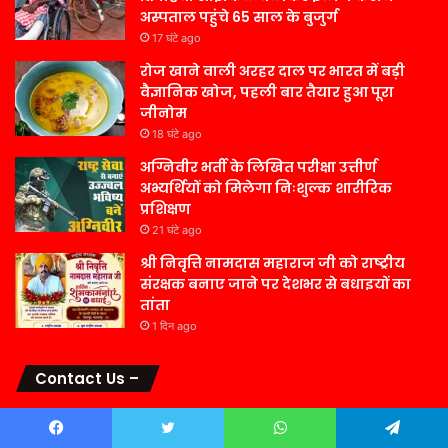
अस्पताल पहुंचे 65 साल के बुजुर्ग
17 घंटे ago
रोज खाने वाली अरहर दाल पर भारत में बड़ी
वैज्ञानिक खोज, पहली बार तैयार हुआ पूरा
जीनोम
18 घंटे ago
अग्निवीर भर्ती के लिखित परीक्षा उत्तीर्ण
अभ्यर्थियों को मिलेगा निःशुल्क शारीरिक
प्रशिक्षण
21 घंटे ago
श्री निवृत्ति नामदास महाराज जी को राष्ट्रीय
संरक्षक बनाए जाने पर देशभर से बधाइयों का
तांता
1 दिन ago
Contact Us –
Facebook
Twitter
WhatsApp
Telegram