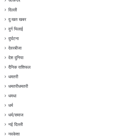
जांजगीर
दिल्ली
दुःखत खबर
दुर्ग भिलाई
दुर्घटना
देवरबीजा
देश दुनिया
दैनिक राशिफल
धमतरी
धमतरीधमतरी
धमधा
धर्म
धर्म/समाज
नई दिल्ली
नवकेशा