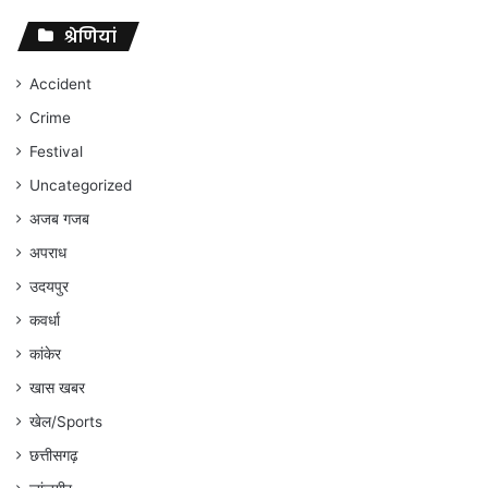
पर
संघर्ष
श्रेणियां
जारी
रहेगा
Accident
:
Crime
अंकित
गौरहा
Festival
Uncategorized
अजब गजब
अपराध
उदयपुर
कवर्धा
कांकेर
खास खबर
खेल/Sports
छत्तीसगढ़