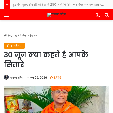
रोज खाने वाली अरहर दाल पर भारत में बड़ी वैज्ञानिक खोज, पहली बार तैयार हुआ पूरा जीनोम
Menu
Switch
S
skin
fo
Home
/
दैनिक राशिफल
दैनिक राशिफल
30 जून क्या कहते है आपके
सितारे
सबका संदेश
जून 29, 2026
1,746