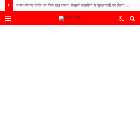
ढाई साल में कैसे खत्म होता गया अतीक अहमद का कुनबा, असद से आबान तक… जानिए कौन जिंदा, कौन जेल में और कौन फरार
Menu
Switch
S
skin
fo