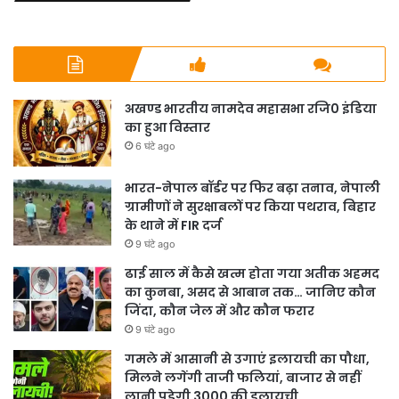
अखण्ड भारतीय नामदेव महासभा रजि0 इंडिया
का हुआ विस्तार
6 घंटे ago
भारत-नेपाल बॉर्डर पर फिर बढ़ा तनाव, नेपाली
ग्रामीणों ने सुरक्षाबलों पर किया पथराव, बिहार
के थाने में FIR दर्ज
9 घंटे ago
ढाई साल में कैसे खत्म होता गया अतीक अहमद
का कुनबा, असद से आबान तक… जानिए कौन
जिंदा, कौन जेल में और कौन फरार
9 घंटे ago
गमले में आसानी से उगाएं इलायची का पौधा,
मिलने लगेंगी ताजी फलियां, बाजार से नहीं
लानी पड़ेगी 3000 की इलायची