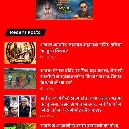
Recent Posts
अखण्ड भारतीय नामदेव महासभा रजि0 इंडिया
का हुआ विस्तार
6 घंटे ago
भारत-नेपाल बॉर्डर पर फिर बढ़ा तनाव, नेपाली
ग्रामीणों ने सुरक्षाबलों पर किया पथराव, बिहार
के थाने में FIR दर्ज
9 घंटे ago
ढाई साल में कैसे खत्म होता गया अतीक अहमद
का कुनबा, असद से आबान तक… जानिए कौन
जिंदा, कौन जेल में और कौन फरार
9 घंटे ago
गमले में आसानी से उगाएं इलायची का पौधा,