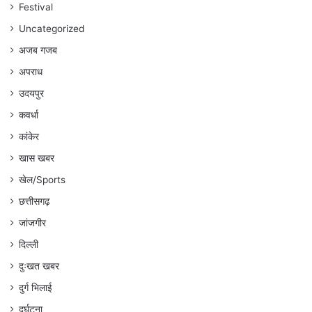
गौरहा
Festival
Uncategorized
अजब गजब
अपराध
उदयपुर
कवर्धा
कांकेर
खास खबर
खेल/Sports
छत्तीसगढ़
जांजगीर
दिल्ली
दुःखत खबर
दुर्ग भिलाई
दुर्घटना