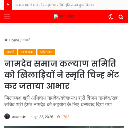
भारत-नेपाल बॉर्डर पर फिर बढ़ा तनाव, नेपाली ग्रामीणों ने सुरक्षाबलों पर किया पथराव, बिहार के थाने में FIR दर्ज
Menu
Switch
S
skin
fo
Home
/
कवर्धा
कवर्धा
खास खबर
धर्म/समाज
नामदेव समाज कल्याण समिति
को खिलाड़ियों ने स्मृति चिन्ह भेंट
कर जताया आभार
जिलाध्यक्ष श्री अभिताभ नामदेव/कोषाध्यक्ष श्री विजय नामदेव/सह
सचिव श्री हेमंत नामदेव को सहयोग के लिए धन्यवाद दिया गया
सबका संदेश
जून 22, 2026
1,792