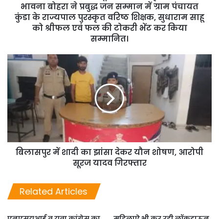
भावना बोहरा ने प्रबुद्ध जन सम्मान में ग्राम पंचायत
कुंडा के राज्यपाल पुरस्कृत वरिष्ठ शिक्षक, सुधाराम साहू
को श्रीफल एवं फल की टोकरी भेंट कर किया
सम्मानित।
बिलासपुर में शादी का झांसा देकर यौन शोषण, आरोपी
सूरज यादव गिरफ्तार
Related Articles
एनएसयुआई व युवा कांग्रेस का
महिलाऐ भी कर रही लॉकडाऊन