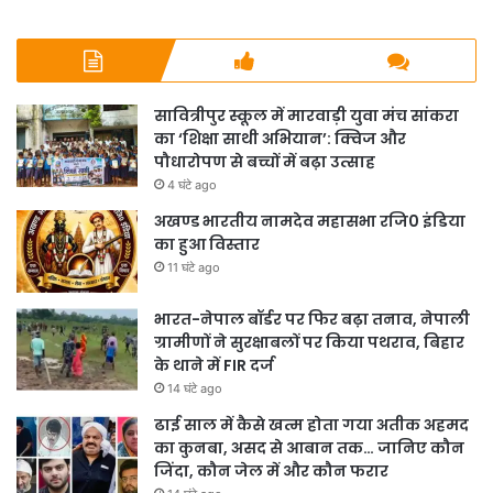
सावित्रीपुर स्कूल में मारवाड़ी युवा मंच सांकरा
का ‘शिक्षा साथी अभियान’: क्विज और
पौधारोपण से बच्चों में बढ़ा उत्साह
4 घंटे ago
अखण्ड भारतीय नामदेव महासभा रजि0 इंडिया
का हुआ विस्तार
11 घंटे ago
भारत-नेपाल बॉर्डर पर फिर बढ़ा तनाव, नेपाली
ग्रामीणों ने सुरक्षाबलों पर किया पथराव, बिहार
के थाने में FIR दर्ज
14 घंटे ago
ढाई साल में कैसे खत्म होता गया अतीक अहमद
का कुनबा, असद से आबान तक… जानिए कौन
जिंदा, कौन जेल में और कौन फरार