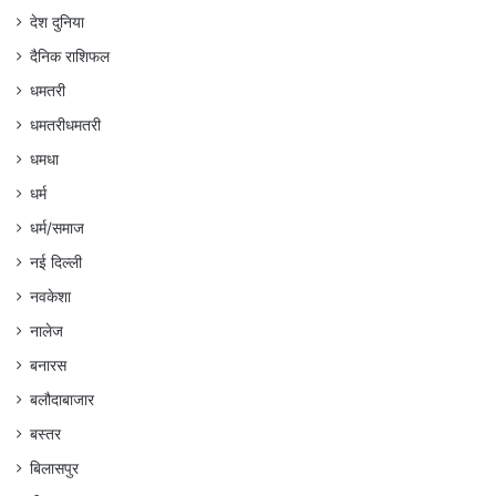
देश दुनिया
दैनिक राशिफल
धमतरी
धमतरीधमतरी
धमधा
धर्म
धर्म/समाज
नई दिल्ली
नवकेशा
नालेज
बनारस
बलौदाबाजार
बस्तर
बिलासपुर