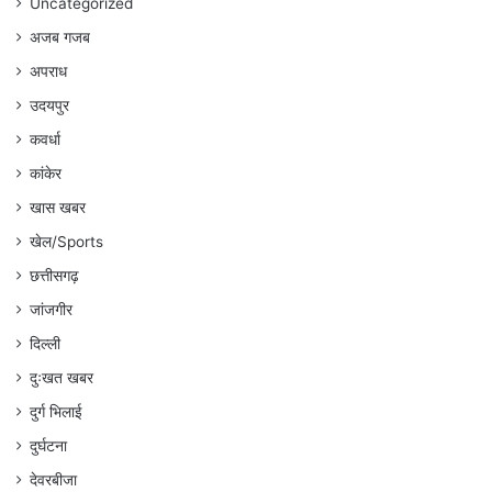
Uncategorized
अजब गजब
अपराध
उदयपुर
कवर्धा
कांकेर
खास खबर
खेल/Sports
छत्तीसगढ़
जांजगीर
दिल्ली
दुःखत खबर
दुर्ग भिलाई
दुर्घटना
देवरबीजा