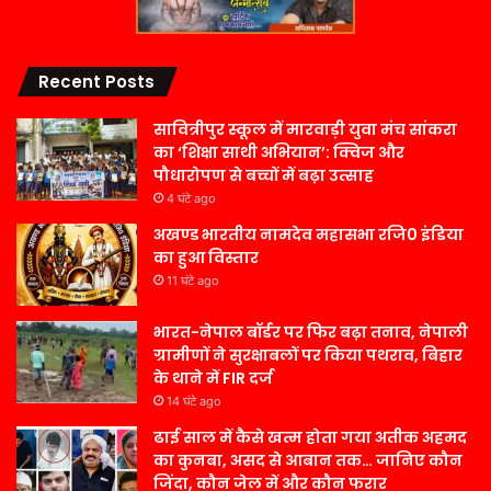
Recent Posts
सावित्रीपुर स्कूल में मारवाड़ी युवा मंच सांकरा
का ‘शिक्षा साथी अभियान’: क्विज और
पौधारोपण से बच्चों में बढ़ा उत्साह
4 घंटे ago
अखण्ड भारतीय नामदेव महासभा रजि0 इंडिया
का हुआ विस्तार
11 घंटे ago
भारत-नेपाल बॉर्डर पर फिर बढ़ा तनाव, नेपाली
ग्रामीणों ने सुरक्षाबलों पर किया पथराव, बिहार
के थाने में FIR दर्ज
14 घंटे ago
ढाई साल में कैसे खत्म होता गया अतीक अहमद
का कुनबा, असद से आबान तक… जानिए कौन
जिंदा, कौन जेल में और कौन फरार