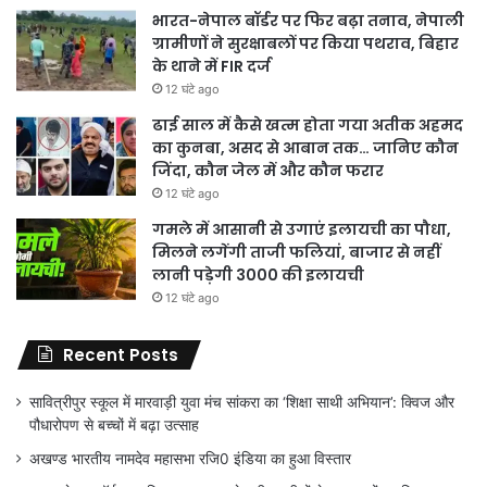
भारत-नेपाल बॉर्डर पर फिर बढ़ा तनाव, नेपाली
ग्रामीणों ने सुरक्षाबलों पर किया पथराव, बिहार
के थाने में FIR दर्ज
12 घंटे ago
ढाई साल में कैसे खत्म होता गया अतीक अहमद
का कुनबा, असद से आबान तक… जानिए कौन
जिंदा, कौन जेल में और कौन फरार
12 घंटे ago
गमले में आसानी से उगाएं इलायची का पौधा,
मिलने लगेंगी ताजी फलियां, बाजार से नहीं
लानी पड़ेगी 3000 की इलायची
12 घंटे ago
Recent Posts
सावित्रीपुर स्कूल में मारवाड़ी युवा मंच सांकरा का ‘शिक्षा साथी अभियान’: क्विज और
पौधारोपण से बच्चों में बढ़ा उत्साह
अखण्ड भारतीय नामदेव महासभा रजि0 इंडिया का हुआ विस्तार