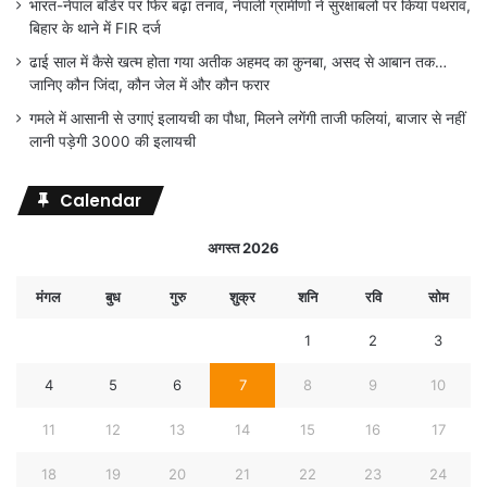
भारत-नेपाल बॉर्डर पर फिर बढ़ा तनाव, नेपाली ग्रामीणों ने सुरक्षाबलों पर किया पथराव,
बिहार के थाने में FIR दर्ज
ढाई साल में कैसे खत्म होता गया अतीक अहमद का कुनबा, असद से आबान तक…
जानिए कौन जिंदा, कौन जेल में और कौन फरार
गमले में आसानी से उगाएं इलायची का पौधा, मिलने लगेंगी ताजी फलियां, बाजार से नहीं
लानी पड़ेगी 3000 की इलायची
Calendar
अगस्त 2026
मंगल
बुध
गुरु
शुक्र
शनि
रवि
सोम
1
2
3
4
5
6
7
8
9
10
11
12
13
14
15
16
17
18
19
20
21
22
23
24