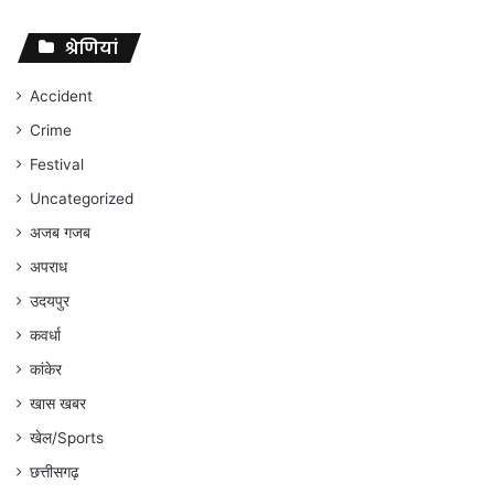
पर
संघर्ष
श्रेणियां
जारी
रहेगा
Accident
:
Crime
अंकित
गौरहा
Festival
Uncategorized
अजब गजब
अपराध
उदयपुर
कवर्धा
कांकेर
खास खबर
खेल/Sports
छत्तीसगढ़