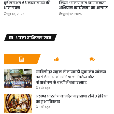
हुई लगभग 63 लाख रुपये की
किया “समग्र छात्र जागरूकता
धान गबन
अभियान कार्यक्रम” का आगाज
जून 13, 2025
जुलाई 12, 2025
अपना राशिफल जाने
सावित्रीपुर स्कूल में मारवाड़ी युवा मंच सांकरा
का ‘शिक्षा साथी अभियान’: क्विज और
पौधारोपण से बच्चों में बढ़ा उत्साह
1 घंटा ago
अखण्ड भारतीय नामदेव महासभा रजि0 इंडिया
का हुआ विस्तार
8 घंटे ago