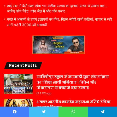
ढाई साल में कैसे खत्म होता गया अतीक अहमद का कुनबा, असद से आबान तक…
जानिए कौन जिंदा, कौन जेल में और कौन फरार
गमले में आसानी से उगाएं इलायची का पौधा, मिलने लगेंगी ताजी फलियां, बाजार से नहीं
लानी पड़ेगी 3000 की इलायची
Recent Posts
सावित्रीपुर स्कूल में मारवाड़ी युवा मंच सांकरा
का ‘शिक्षा साथी अभियान’: क्विज और
पौधारोपण से बच्चों में बढ़ा उत्साह
1 घंटा ago
अखण्ड भारतीय नामदेव महासभा रजि0 इंडिया
का हुआ विस्तार
8 घंटे ago
Facebook
Twitter
WhatsApp
Telegram