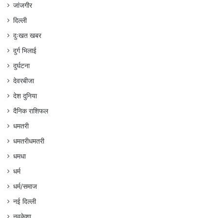
जांजगीर
दिल्ली
दुःखत खबर
दुर्ग भिलाई
दुर्घटना
देवरबीजा
देश दुनिया
दैनिक राशिफल
धमतरी
धमतरीधमतरी
धमधा
धर्म
धर्म/समाज
नई दिल्ली
नवकेशा