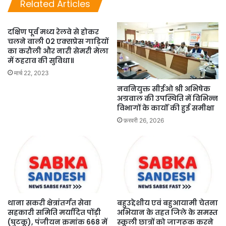
Related Articles
दक्षिण पूर्व मध्य रेलवे से होकर
चलने वाली 02 एक्सप्रेस गाड़ियों
का करौली और नारी सेमरी मेला
में ठहराव की सुविधा॥
मार्च 22, 2023
नवनियुक्त सीईओ श्री अभिषेक
अग्रवाल की उपस्थिति में विभिन्न
विभागों के कार्यों की हुई समीक्षा
फ़रवरी 26, 2026
थाना सकरी क्षेत्रांतर्गत सेवा
बहुउद्देशीय एवं बहुआयामी चेतना
सहकारी समिति मर्यादित पोंड़ी
अभियान के तहत जिले के समस्त
(घुटकू), पंजीयन क्रमांक 668 में
स्कूली छात्रों को जागरूक करने