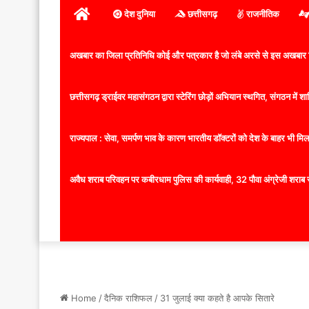
होम
देश दुनिया
छत्तीसगढ़
राजनीतिक
अखबार का जिला प्रतिनिधि कोई और पत्रकार है जो लंबे अरसे से इस अखबार ज
छत्तीसगढ़ ड्राईवर महासंगठन द्वारा स्टेरिंग छोड़ों अभियान स्थगित, संगठन में
राज्यपाल : सेवा, समर्पण भाव के कारण भारतीय डॉक्टरों को देश के बाहर भी मिलता
अवैध शराब परिवहन पर कबीरधाम पुलिस की कार्यवाही, 32 पौवा अंग्रेजी शराब 
Home
/
दैनिक राशिफल
/
31 जुलाई क्या कहते है आपके सितारे