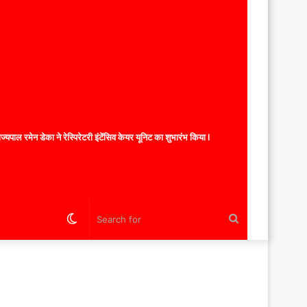
यपाल रमेन डेका ने रेस्पिरेटरी इंटेंसिव केयर यूनिट का शुभारंभ किया l
Switch
Search
skin
for