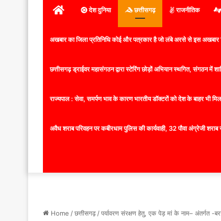
होम
देश दुनिया
छत्तीसगढ़
राजनीतिक
अखबार का जिला प्रतिनिधि कोई और पत्रकार है जो लंबे अरसे से इस अखबार ज
छत्तीसगढ़ ड्राईवर महासंगठन द्वारा स्टेरिंग छोड़ों अभियान स्थगित, संगठन में
राज्यपाल : सेवा, समर्पण भाव के कारण भारतीय डॉक्टरों को देश के बाहर भी मिलता
अवैध शराब परिवहन पर कबीरधाम पुलिस की कार्यवाही, 32 पौवा अंग्रेजी शराब 
Home
/
छत्तीसगढ़
/
पर्यावरण संरक्षण हेतु, एक पेड़ मां के नाम– अंतर्गत 