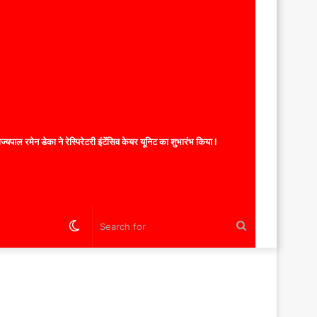
यपाल रमेन डेका ने रेस्पिरेटरी इंटेंसिव केयर यूनिट का शुभारंभ किया l
Switch
Search
skin
for