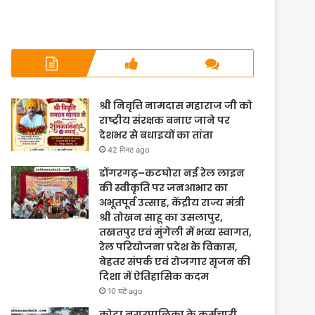
श्री निवृत्ति नामदास महाराज जी को
राष्ट्रीय संरक्षक बनाए जाने पर
देशभर से बधाइयों का तांता
42 मिनट ago
डोंगरगढ़–कटघोरा नई रेल लाइन
की स्वीकृति पर जनआभार का
अभूतपूर्व उत्साह, केंद्रीय राज्य मंत्री
श्री तोखन साहू का उसलापुर,
तखतपुर एवं मुंगेली में भव्य स्वागत,
रेल परियोजना प्रदेश के विकास,
बेहतर संपर्क एवं रोजगार सृजन की
दिशा में ऐतिहासिक कदम
10 घंटे ago
कोटा नगरपालिका के कर्मचारी