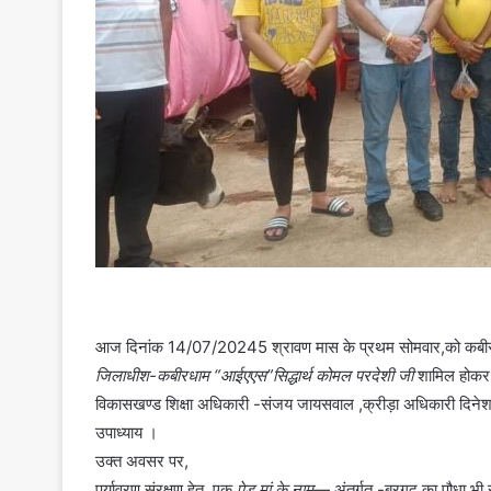
आज दिनांक 14/07/20245 श्रावण मास के प्रथम सोमवार,को कबीरधाम जि
जिलाधीश-कबीरधाम “आईएएस”सिद्धार्थ कोमल परदेशी जी
शामिल होकर भ
विकासखण्ड शिक्षा अधिकारी -संजय जायसवाल ,क्रीड़ा अधिकारी दिनेश साहू,
उपाध्याय ।
उक्त अवसर पर,
पर्यावरण संरक्षण हेतु, एक
पेड़ मां के नाम
— अंतर्गत -बरगद का पौधा भी 