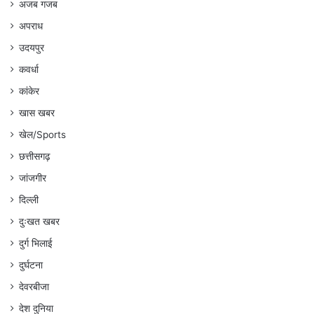
अजब गजब
अपराध
उदयपुर
कवर्धा
कांकेर
खास खबर
खेल/Sports
छत्तीसगढ़
जांजगीर
दिल्ली
दुःखत खबर
दुर्ग भिलाई
दुर्घटना
देवरबीजा
देश दुनिया