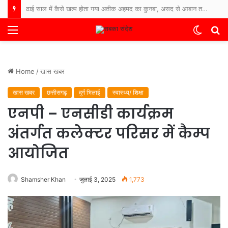
ढाई साल में कैसे खत्म होता गया अतीक अहमद का कुनबा, असद से आबान तक… जानिए कौन जिंदा, कौन जेल में और कौन फरार
Menu
Switch
S
skin
fo
Home
/
खास खबर
खास खबर
छत्तीसगढ़
दुर्ग भिलाई
स्वास्थ्य/ शिक्षा
एनपी – एनसीडी कार्यक्रम
अंतर्गत कलेक्टर परिसर में कैम्प
आयोजित
Shamsher Khan
जुलाई 3, 2025
1,773