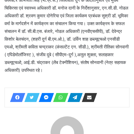
कलेक्टर अभिजीत सिंह (भा.प्र.से.) जिलाधीश दुर्ग के आदेशानुसार एवं मुख्य
चिकित्सा एवं स्वास्थ्य अधिकारी डॉ. मनोज दानी के निर्देशानुसार, एन.सी.डी. नोडल
अधिकारी डॉ. श्रवण कुमार दोनेरिया एवं जिला कार्यकम प्रबंधक सुश्री डॉ. भूमिका
वर्मा के मार्गदर्शन में कार्यक्रम का संचालन किया गया। उक्त कार्यक्रम के सफल
संचालन में डॉ. सी.बी.एस. बंजारे, नोडल अधिकारी (एनवीएचसीपी), डॉ. देवेन्द्र
किशोर बेलचंदन, (शहरी दुर्ग बी.एम.ओ.), डॉ. उर्विन शाह डब्ल्यूएचओ एनसीडी
एमओ, श्रीमती कविता चन्द्राकर (कंसल्टेंट एन. सीडी.), श्रीमती रीतिका सोनवानी
( एपिडेमोलॉजिस्ट ), संजीव दुबे ( सीपीएम-दुर्ग ),अतुल शुक्ला, सलाहकार
डब्ल्यूएचओ, आई.डी. चंद्राकर (लैब टेक्नीशियन), संतोष सोनवानी (नेत्र सहायक
अधिकारी) उपस्थित रहे।