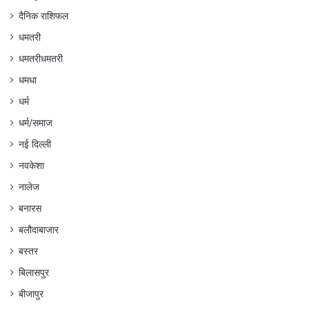
दैनिक राशिफल
धमतरी
धमतरीधमतरी
धमधा
धर्म
धर्म/समाज
नई दिल्ली
नवकेशा
नालेज
बनारस
बलौदाबाजार
बस्तर
बिलासपुर
बीजापुर