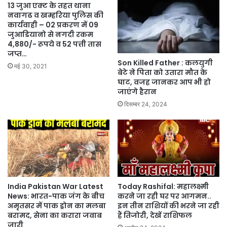
13 जुआ एक्ट के तहत थाना
नवागढ व खम्हरिया पुलिस की
कार्यवाही – 02 प्रकरण में 09
जुआडियानो से नगदी रकम
4,880/- रूपये व 52 पत्ती तास
जप्त…
Son Killed Father : कलयुगी
मई 30, 2021
बेटे ने पिता को उतारा मौत के
घाट, वजह जानकर आप भी हो
जाएंगे हैरान
दिसम्बर 24, 2024
India Pakistan War Latest
Today Rashifal: महालक्ष्मी
News: भारत-पाक जंग के बीच
करने जा रही घर पर आगमन..
अमृतसर में पाक ड्रोन का मलबा
इन तीन राशियों की भरने जा रही
बरामद, सेना का करारा जवाब
हैं तिजोरी, देखें राशिफल
जारी