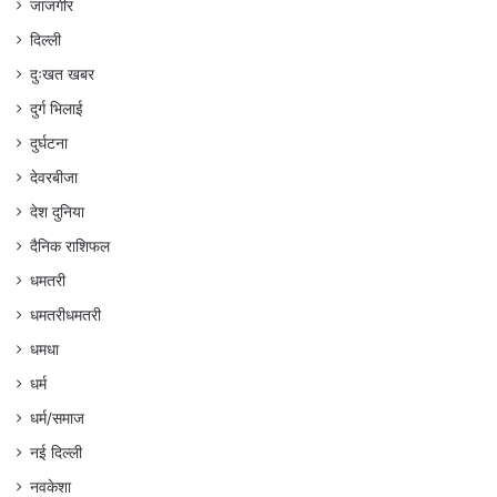
जांजगीर
दिल्ली
दुःखत खबर
दुर्ग भिलाई
दुर्घटना
देवरबीजा
देश दुनिया
दैनिक राशिफल
धमतरी
धमतरीधमतरी
धमधा
धर्म
धर्म/समाज
नई दिल्ली
नवकेशा