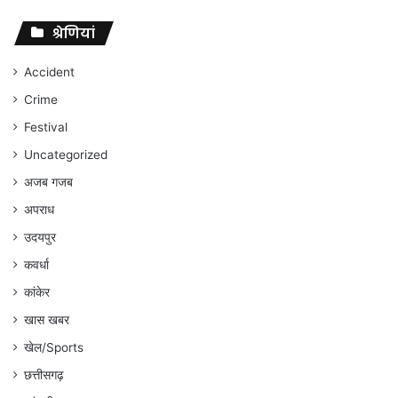
पर
संघर्ष
श्रेणियां
जारी
रहेगा
Accident
:
Crime
अंकित
गौरहा
Festival
Uncategorized
अजब गजब
अपराध
उदयपुर
कवर्धा
कांकेर
खास खबर
खेल/Sports
छत्तीसगढ़