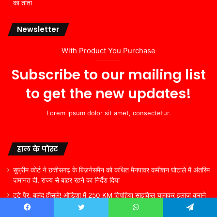
का तांता
Newsletter
With Product You Purchase
Subscribe to our mailing list
to get the new updates!
Lorem ipsum dolor sit amet, consectetur.
हाल के पोस्ट
सुप्रीम कोर्ट ने छत्तीसगढ़ के बिज़नेसमैन को कथित मैनपावर कमीशन घोटाले में अंतरिम
ज़मानत दी, राज्य से बाहर रहने का निर्देश दिया
टूटे पैर, बुलंद हौसले! ओडिशा में 250 KM तिपहिया साइकिल चलाकर इलाज कराने
अस्पताल पहुंचे 65 साल के बुजुर्ग
Facebook
Twitter
WhatsApp
Telegram