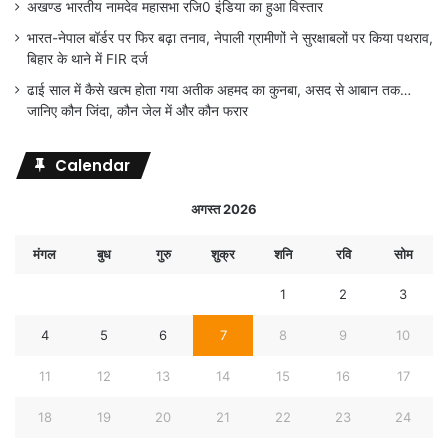
अखण्ड भारतीय नामदेव महासभा रजि0 इंडिया का हुआ विस्तार
भारत-नेपाल बॉर्डर पर फिर बढ़ा तनाव, नेपाली ग्रामीणों ने सुरक्षाबलों पर किया पथराव,
बिहार के थाने में FIR दर्ज
ढाई साल में कैसे खत्म होता गया अतीक अहमद का कुनबा, असद से आबान तक…
जानिए कौन जिंदा, कौन जेल में और कौन फरार
Calendar
अगस्त 2026
मंगल
बुध
गुरु
शुक्र
शनि
रवि
सोम
1
2
3
4
5
6
7
8
9
10
11
12
13
14
15
16
17
18
19
20
21
22
23
24