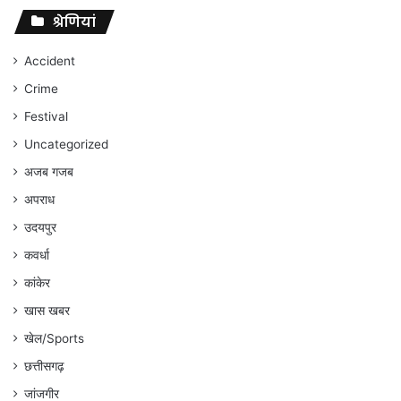
पर
संघर्ष
श्रेणियां
जारी
रहेगा
Accident
:
Crime
अंकित
गौरहा
Festival
Uncategorized
अजब गजब
अपराध
उदयपुर
कवर्धा
कांकेर
खास खबर
खेल/Sports
छत्तीसगढ़
जांजगीर