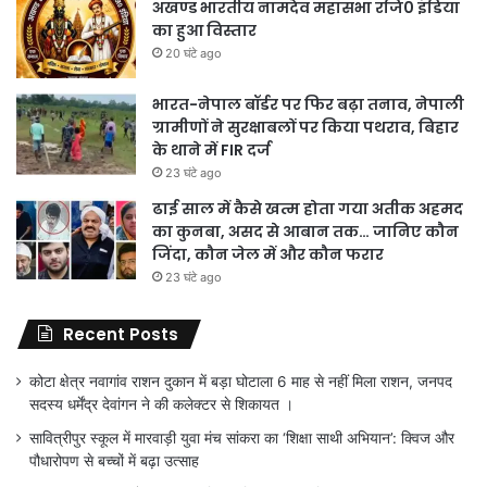
अखण्ड भारतीय नामदेव महासभा रजि0 इंडिया
का हुआ विस्तार
20 घंटे ago
भारत-नेपाल बॉर्डर पर फिर बढ़ा तनाव, नेपाली
ग्रामीणों ने सुरक्षाबलों पर किया पथराव, बिहार
के थाने में FIR दर्ज
23 घंटे ago
ढाई साल में कैसे खत्म होता गया अतीक अहमद
का कुनबा, असद से आबान तक… जानिए कौन
जिंदा, कौन जेल में और कौन फरार
23 घंटे ago
Recent Posts
कोटा क्षेत्र नवागांव राशन दुकान में बड़ा घोटाला 6 माह से नहीं मिला राशन, जनपद
सदस्य धर्मेंद्र देवांगन ने की कलेक्टर से शिकायत ।
सावित्रीपुर स्कूल में मारवाड़ी युवा मंच सांकरा का ‘शिक्षा साथी अभियान’: क्विज और
पौधारोपण से बच्चों में बढ़ा उत्साह