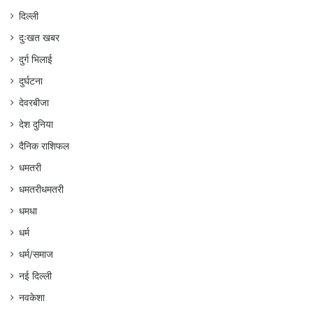
दिल्ली
दुःखत खबर
दुर्ग भिलाई
दुर्घटना
देवरबीजा
देश दुनिया
दैनिक राशिफल
धमतरी
धमतरीधमतरी
धमधा
धर्म
धर्म/समाज
नई दिल्ली
नवकेशा