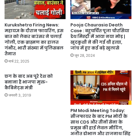
Kurukshetra Firing News:
Pooja Chaurasia Death
महायज्ञ के दौरान फायरिंग, इस
Case : बहुचर्चित पूजा चौरसिया
बात को लेकर बाउंसर ने चलाई
डेथ मिस्ट्री में आया नया मोड़ |
गोली, एक ब्राह्मण का हालत
खुदकुशी ने की गई थी हत्या,
गंभीर, भारी संख्या में पुलिसबल
जांच में हुए कई बड़े खुलासे
तैनात
जून 28, 2024
मार्च 22, 2025
छग के बाद अब पूरे देश को
बनाना है भाजपा मुक्त-
कैबिनेट्स मंत्री
जनवरी 3, 2019
PM Modi Meeting Today:
सीजफायर के बाद PM मोदी के
साथ CDS और तीनों सेना के
प्रमुख की हाई लेवल मीटिंग,
अजीत डोभाल और राजनाथ सिंह