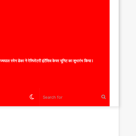
यपाल रमेन डेका ने रेस्पिरेटरी इंटेंसिव केयर यूनिट का शुभारंभ किया l
Switch
Search
skin
for