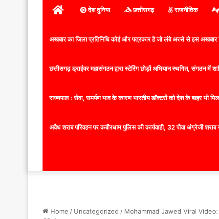
होम
देश दुनिया
छत्तीसगढ़
राजनीतिक
अखबार का जिला प्रतिनिधि कोई और पत्रकार है जो लंबे अरसे से इस अखबार ज
छत्तीसगढ़ ड्राईवर महासंगठन द्वारा स्टेरिंग छोड़ों अभियान स्थगित, संगठन में
राज्यपाल : सेवा, समर्पण भाव के कारण भारतीय डॉक्टरों को देश के बाहर भी मिलता
अवैध शराब परिवहन पर कबीरधाम पुलिस की कार्यवाही, 32 पौवा अंग्रेजी शराब 
Home
/
Uncategorized
/
Mohammad Jawed Viral Video: कांग्रे