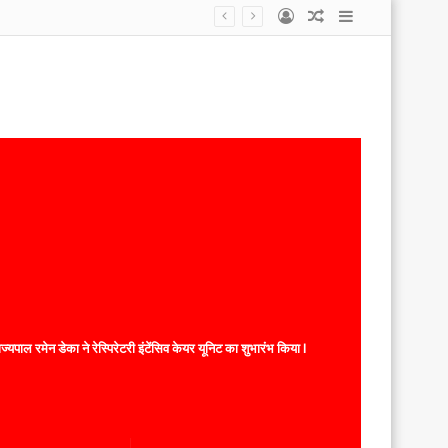
Log
Random
Sidebar
In
Article
यपाल रमेन डेका ने रेस्पिरेटरी इंटेंसिव केयर यूनिट का शुभारंभ किया l