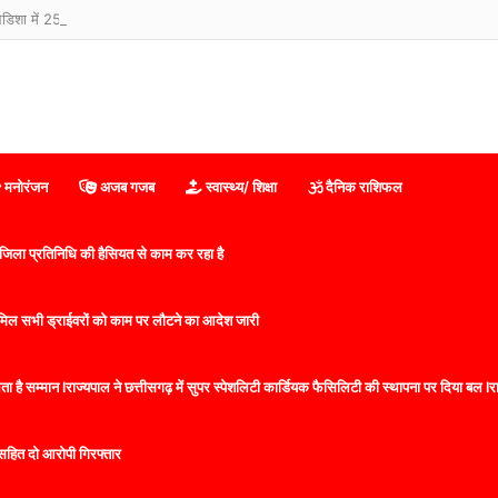
! ओडिशा में 250 KM तिपहिया साइकिल चलाकर इलाज कराने अस्पताल पहुंचे 65 साल के बुजुर्ग
मनोरंजन
अजब गजब
स्वास्थ्य/ शिक्षा
दैनिक राशिफल
िला प्रतिनिधि की हैसियत से काम कर रहा है
 शामिल सभी ड्राईवरों को काम पर लौटने का आदेश जारी
 है सम्मान lराज्यपाल ने छत्तीसगढ़ में सुपर स्पेशलिटी कार्डियक फैसिलिटी की स्थापना पर दिया बल lराज्
सहित दो आरोपी गिरफ्तार