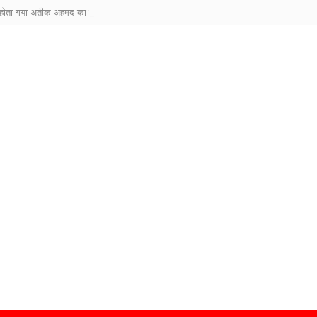
्म होता गया अतीक अहमद का कुनबा, असद से आबान तक… जानिए कौन जिंदा, कौन जेल में और कौ