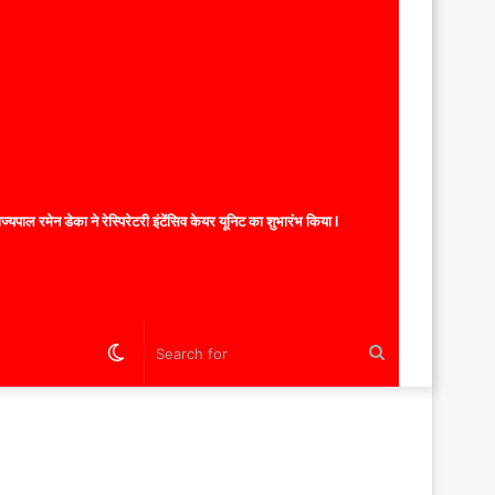
यपाल रमेन डेका ने रेस्पिरेटरी इंटेंसिव केयर यूनिट का शुभारंभ किया l
Switch
Search
skin
for