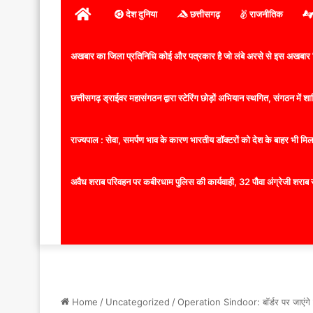
होम
देश दुनिया
छत्तीसगढ़
राजनीतिक
अखबार का जिला प्रतिनिधि कोई और पत्रकार है जो लंबे अरसे से इस अखबार ज
छत्तीसगढ़ ड्राईवर महासंगठन द्वारा स्टेरिंग छोड़ों अभियान स्थगित, संगठन में
राज्यपाल : सेवा, समर्पण भाव के कारण भारतीय डॉक्टरों को देश के बाहर भी मिलता
अवैध शराब परिवहन पर कबीरधाम पुलिस की कार्यवाही, 32 पौवा अंग्रेजी शराब 
Home
/
Uncategorized
/
Operation Sindoor: बॉर्डर पर जाएंगे ए