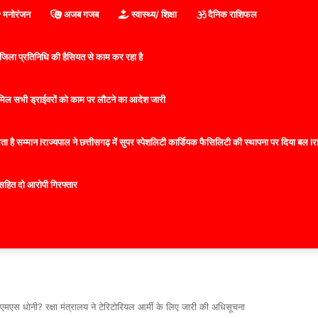
मनोरंजन
अजब गजब
स्वास्थ्य/ शिक्षा
दैनिक राशिफल
िला प्रतिनिधि की हैसियत से काम कर रहा है
 शामिल सभी ड्राईवरों को काम पर लौटने का आदेश जारी
 है सम्मान lराज्यपाल ने छत्तीसगढ़ में सुपर स्पेशलिटी कार्डियक फैसिलिटी की स्थापना पर दिया बल lराज्
सहित दो आरोपी गिरफ्तार
मएस धोनी? रक्षा मंत्रालय ने टेरिटोरियल आर्मी के लिए जारी की अधिसूचना