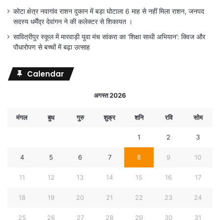
कोटा क्षेत्र नवागांव राशन दुकान में बड़ा घोटाला 6 माह से नहीं मिला राशन, जनपद
सदस्य धर्मेंद्र देवांगन ने की कलेक्टर से शिकायत ।
सावित्रीपुर स्कूल में मारवाड़ी युवा मंच सांकरा का ‘शिक्षा साथी अभियान’: क्विज और
पौधारोपण से बच्चों में बढ़ा उत्साह
Calendar
अगस्त 2026
मंगल
बुध
गुरु
शुक्र
शनि
रवि
सोम
1
2
3
4
5
6
7
8
9
10
11
12
13
14
15
16
17
18
19
20
21
22
23
24
25
26
27
28
29
30
31