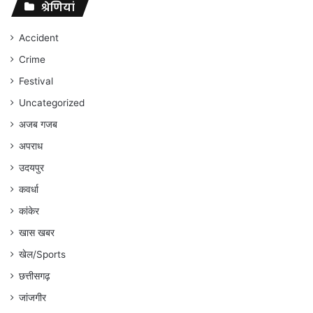
संघर्ष
श्रेणियां
जारी
रहेगा
Accident
:
Crime
अंकित
गौरहा
Festival
Uncategorized
अजब गजब
अपराध
उदयपुर
कवर्धा
कांकेर
खास खबर
खेल/Sports
छत्तीसगढ़
जांजगीर