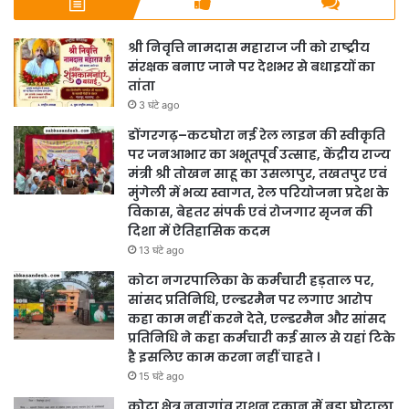
श्री निवृत्ति नामदास महाराज जी को राष्ट्रीय
संरक्षक बनाए जाने पर देशभर से बधाइयों का
तांता
3 घंटे ago
डोंगरगढ़–कटघोरा नई रेल लाइन की स्वीकृति
पर जनआभार का अभूतपूर्व उत्साह, केंद्रीय राज्य
मंत्री श्री तोखन साहू का उसलापुर, तखतपुर एवं
मुंगेली में भव्य स्वागत, रेल परियोजना प्रदेश के
विकास, बेहतर संपर्क एवं रोजगार सृजन की
दिशा में ऐतिहासिक कदम
13 घंटे ago
कोटा नगरपालिका के कर्मचारी हड़ताल पर,
सांसद प्रतिनिधि, एल्डरमैन पर लगाए आरोप
कहा काम नहीं करने देते, एल्डरमैन और सांसद
प्रतिनिधि ने कहा कर्मचारी कई साल से यहां टिके
है इसलिए काम करना नहीं चाहते ।
15 घंटे ago
कोटा क्षेत्र नवागांव राशन दुकान में बड़ा घोटाला