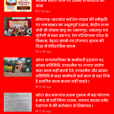
संरक्षक बनाए जाने पर देशभर से बधाइयों का
तांता
3 घंटे ago
डोंगरगढ़–कटघोरा नई रेल लाइन की स्वीकृति
पर जनआभार का अभूतपूर्व उत्साह, केंद्रीय राज्य
मंत्री श्री तोखन साहू का उसलापुर, तखतपुर एवं
मुंगेली में भव्य स्वागत, रेल परियोजना प्रदेश के
विकास, बेहतर संपर्क एवं रोजगार सृजन की
दिशा में ऐतिहासिक कदम
13 घंटे ago
कोटा नगरपालिका के कर्मचारी हड़ताल पर,
सांसद प्रतिनिधि, एल्डरमैन पर लगाए आरोप
कहा काम नहीं करने देते, एल्डरमैन और सांसद
प्रतिनिधि ने कहा कर्मचारी कई साल से यहां टिके
है इसलिए काम करना नहीं चाहते ।
15 घंटे ago
कोटा क्षेत्र नवागांव राशन दुकान में बड़ा घोटाला
6 माह से नहीं मिला राशन, जनपद सदस्य धर्मेंद्र
देवांगन ने की कलेक्टर से शिकायत ।
17 घंटे ago