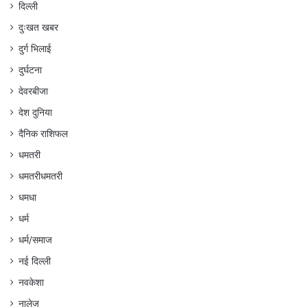
दिल्ली
दुःखत खबर
दुर्ग भिलाई
दुर्घटना
देवरबीजा
देश दुनिया
दैनिक राशिफल
धमतरी
धमतरीधमतरी
धमधा
धर्म
धर्म/समाज
नई दिल्ली
नवकेशा
नालेज