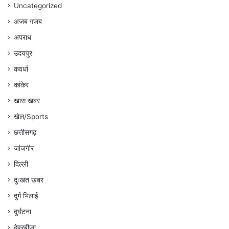
Uncategorized
अजब गजब
अपराध
उदयपुर
कवर्धा
कांकेर
खास खबर
खेल/Sports
छत्तीसगढ़
जांजगीर
दिल्ली
दुःखत खबर
दुर्ग भिलाई
दुर्घटना
देवरबीजा