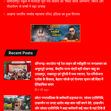
सावित्रीपुर स्कूल में मारवाड़ी युवा मंच सांकरा का ‘शिक्षा साथी अभियान’: क्विज और
पौधारोपण से बच्चों में बढ़ा उत्साह
अखण्ड भारतीय नामदेव महासभा रजि0 इंडिया का हुआ विस्तार
Recent Posts
डोंगरगढ़–कटघोरा नई रेल लाइन की स्वीकृति पर जनआभार का
अभूतपूर्व उत्साह, केंद्रीय राज्य मंत्री श्री तोखन साहू का
उसलापुर, तखतपुर एवं मुंगेली में भव्य स्वागत, रेल परियोजना
प्रदेश के विकास, बेहतर संपर्क एवं रोजगार सृजन की दिशा में
ऐतिहासिक कदम
5 घंटे ago
कोटा नगरपालिका के कर्मचारी हड़ताल पर, सांसद प्रतिनिधि,
एल्डरमैन पर लगाए आरोप कहा काम नहीं करने देते, एल्डरमैन
और सांसद प्रतिनिधि ने कहा कर्मचारी कई साल से यहां टिके है