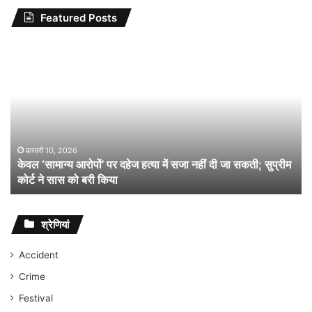
Featured Posts
केवल
वि
‘सामान्य
भा
आरोपों’
जी
पर
राम
दहेज
जी
हत्या
यो
में
:
सजा
जन
फ़रवरी 10, 2026
केवल ‘सामान्य आरोपों’ पर दहेज हत्या में सजा नहीं दी जा सकती; सुप्रीम
नहीं
पंच
कोर्ट ने सास को बरी किया
दी
प्र
जा
का
सकती;
सं
सुप्रीम
स्त
श्रेणियां
कोर्ट
क्ष
ने
संव
Accident
सास
प्र
Crime
को
संप
बरी
l
Festival
किया