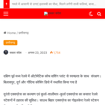
NTPC सीपत संगवारी महिला समिति द्वारा शासकीय कन्या उच्चतर माध्यमिक शाला सीपत में शारीरिक स्वच्छता जागरूकता अभियान एवं सैनिटरी किट का वितरण
Menu
Switch
S
skin
fo
Home
/
छत्तीसगढ़
छत्तीसगढ़
सबका संदेश
अगस्त 23, 2023
1,754
दक्षिण पूर्व मध्य रेलवे में ऑटोमेटिक कोच वाशिंग प्लांट से स्वच्छता के साथ संरक्षण।
बिलासपुर, दुर्ग और गोंदिया कोचिंग डिपो में स्थापित किया गया है
दुरंतो एक्सप्रेस का कल्याण एवं कुर्ला-शालीमार-कुर्ला एक्सप्रेस का कसारा रेलवे
स्टेशनों में ठहराव की सुविधा। साउथ बिहार एक्सप्रेस का गोइलकेरा रेलवे स्टेशन