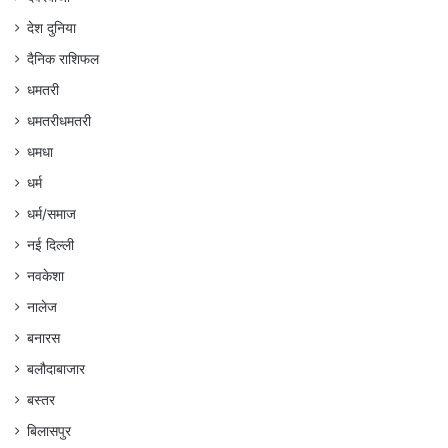
देश दुनिया
दैनिक राशिफल
धमतरी
धमतरीधमतरी
धमधा
धर्म
धर्म/समाज
नई दिल्ली
नवकेशा
नालेज
बनारस
बलौदाबाजार
बस्तर
बिलासपुर