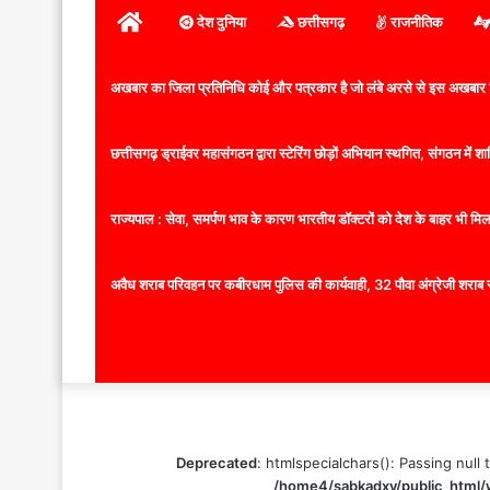
होम
देश दुनिया
छत्तीसगढ़
राजनीतिक
अखबार का जिला प्रतिनिधि कोई और पत्रकार है जो लंबे अरसे से इस अखबार ज
छत्तीसगढ़ ड्राईवर महासंगठन द्वारा स्टेरिंग छोड़ों अभियान स्थगित, संगठन में
राज्यपाल : सेवा, समर्पण भाव के कारण भारतीय डॉक्टरों को देश के बाहर भी मिलता
अवैध शराब परिवहन पर कबीरधाम पुलिस की कार्यवाही, 32 पौवा अंग्रेजी शराब 
Deprecated
: htmlspecialchars(): Passing null 
/home4/sabkadxv/public_html/