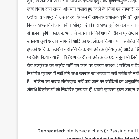
दुर्ग / खरीफ वर्ष 2023 में जिले के कृषकों हेतु उच्च गुणवत्तायुक्त
कृषि विभाग द्वारा सघन अभियान चलाते हुए जिले के निजी एवं सहकारी प्र
छत्तीसगढ़ रायपुर से उड़नदस्ता के रूप में सहायक संचालक कृषि डॉ. स
विकासखण्ड निरीक्षक नवीन खोब्रागड़े विकासखण्ड दुर्ग एवं दल द्वारा व
संचालक कृषि . एल.एम. भगत ने बताया कि निरीक्षण के दौरान प्रतिष्ठान के
उपलब्ध कृषि आदान सामग्री आदि का अवलोकन किया गया। संबंधित विक्रेता
इफको आदि का स्त्रोत नहीं होने के कारण उर्वरक (नियंत्रक) आदेश 
प्रतिबंध किया गया है। निरीक्षण के दौरान उर्वरक के 05 नमूना भी लिये
जैव उत्प्रेरक का स्त्रोत नहीं पाये जाने पर कारण बताआंे नोटिस व विक्रय
निर्धारित प्रारूप में नहीं होेने तथा उर्वरक का भण्डारण सही तरीके से
है। नोटिस का जवाब संतोषप्रद नहीं पाये जाने पर संबंधितों का अनुज्ञ
औषधि विक्रेताओं को निर्धारित मूल्य पर ही अच्छी गुणवत्ता युक्त आदान सामग
Deprecated
: htmlspecialchars(): Passing null 
/home4/sabkadxv/public_html/w