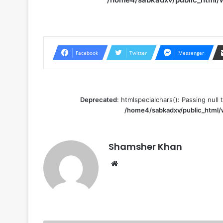
Facebook
Twitter
Messenger
Deprecated
: htmlspecialchars(): Passing null 
/home4/sabkadxv/public_html/
Shamsher Khan
Website