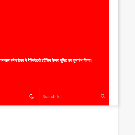
यपाल रमेन डेका ने रेस्पिरेटरी इंटेंसिव केयर यूनिट का शुभारंभ किया l
Switch
Search
skin
for