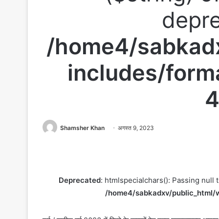
depre
/home4/sabkadx
includes/form
4
Shamsher Khan
अगस्त 9, 2023
Deprecated
: htmlspecialchars(): Passing null 
/home4/sabkadxv/public_html/w