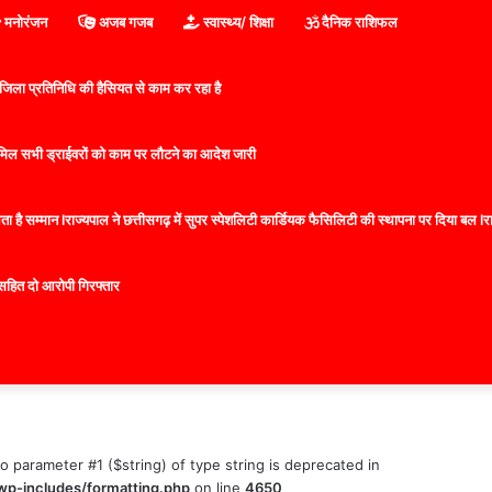
मनोरंजन
अजब गजब
स्वास्थ्य/ शिक्षा
दैनिक राशिफल
िला प्रतिनिधि की हैसियत से काम कर रहा है
 शामिल सभी ड्राईवरों को काम पर लौटने का आदेश जारी
 है सम्मान lराज्यपाल ने छत्तीसगढ़ में सुपर स्पेशलिटी कार्डियक फैसिलिटी की स्थापना पर दिया बल lराज्
सहित दो आरोपी गिरफ्तार
to parameter #1 ($string) of type string is deprecated in
wp-includes/formatting.php
on line
4650