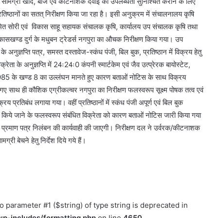
 आदान सामग्री खाद, बीज एवं कीटनाशक दवाई की उपलब्धता सुनिश्चित कराने के लिए
तिष्ठानों का सतत् निरीक्षण किया जा रहा है। इसी अनुक्रम में संचालनालय कृषि
ुमित सोरी एवं विकास साहू सहायक संचालक कृषि, कार्यालय उप संचालक कृषि तथा
िकासखण्ड दुर्ग के मधुबन ट्रेडर्स नगपुरा का औचक निरीक्षण किया गया। उप
 अनुज्ञप्ति पत्र, समस्त दस्तावेज-स्कंध पंजी, बिल बुक, प्रतिष्ठान में विक्रय हेतु
 के अनुज्ञप्ति में 24ः24ः0 कंपनी स्मार्टकेम एवं जैव उत्प्रेरक बायोस्टेट,
1985 के खण्ड 8 का उल्लंघन मानते हुए कारण बताओं नोटिस के साथ विक्रय
 गए साथ ही कौशिक एग्रीकल्चर नगपुरा का निरीक्षण फलस्वरूप सूक्ष्म पोषक तत्व एवं
 प्रतिबंध लगाया गया। वहीं प्रतिष्ठानों में स्कंध पंजी अपूर्ण एवं बिल बुक
 नहीं किये जाने के फलस्वरूप संबंधित विक्रेता को कारण बताओं नोटिस जारी किया गया
प्ति प्रमाण पत्र निलंबन की कार्यवाही की जाएगी। निरीक्षण दल ने उर्वरक/कीटनाशक
्री बेचने हेतु निर्देश दिये गये हैं।
to parameter #1 ($string) of type string is deprecated in
p-includes/formatting.php
on line
4650