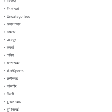
Crime
अंकित
गौरहा
Festival
Uncategorized
अजब गजब
अपराध
उदयपुर
कवर्धा
कांकेर
खास खबर
खेल/Sports
छत्तीसगढ़
जांजगीर
दिल्ली
दुःखत खबर
दुर्ग भिलाई