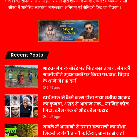
NTPC सीपत संगवारी महिला समिति द्वारा शासकीय कन्या उच्चतर माध्यमिक शाला
सीपत में शारीरिक स्वच्छता जागरूकता अभियान एवं सैनिटरी किट का वितरण।
Recent Posts
भारत-नेपाल बॉर्डर पर फिर बढ़ा तनाव, नेपाली
ग्रामीणों ने सुरक्षाबलों पर किया पथराव, बिहार
के थाने में FIR दर्ज
2 घंटे ago
ढाई साल में कैसे खत्म होता गया अतीक अहमद
का कुनबा, असद से आबान तक… जानिए कौन
जिंदा, कौन जेल में और कौन फरार
2 घंटे ago
गमले में आसानी से उगाएं इलायची का पौधा,
मिलने लगेंगी ताजी फलियां, बाजार से नहीं