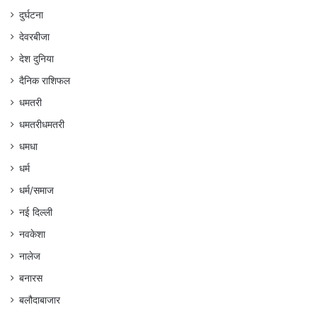
दुर्घटना
देवरबीजा
देश दुनिया
दैनिक राशिफल
धमतरी
धमतरीधमतरी
धमधा
धर्म
धर्म/समाज
नई दिल्ली
नवकेशा
नालेज
बनारस
बलौदाबाजार