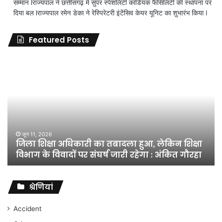
सम्मान lराज्यपाल ने छत्तीसगढ़ में सुपर स्पेशलिटी कार्डियक फैसिलिटी की स्थापना पर
दिया बल lराज्यपाल रमेन डेका ने रेस्पिरेटरी इंटेंसिव केयर यूनिट का शुभारंभ किया l
Featured Posts
जिला
शिक्षा
अधिकारी
का
तबादला
हुआ,
लेकिन
शिक्षा
जून 11, 2026
जिला शिक्षा अधिकारी का तबादला हुआ, लेकिन शिक्षा
विभाग
विभाग के विवादों पर संघर्ष जारी रहेगा : अंकित गौरहा
के
विवादों
पर
संघर्ष
श्रेणियां
जारी
रहेगा
Accident
: