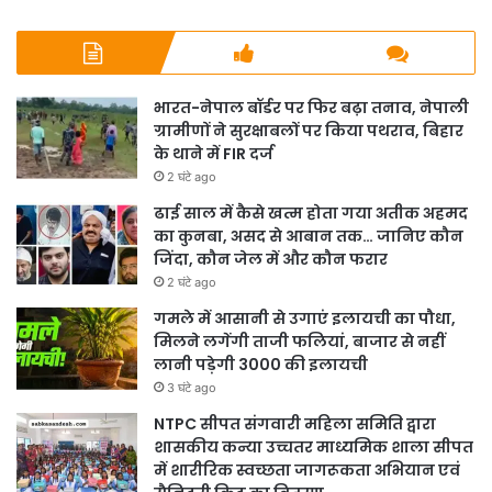
भारत-नेपाल बॉर्डर पर फिर बढ़ा तनाव, नेपाली
ग्रामीणों ने सुरक्षाबलों पर किया पथराव, बिहार
के थाने में FIR दर्ज
2 घंटे ago
ढाई साल में कैसे खत्म होता गया अतीक अहमद
का कुनबा, असद से आबान तक… जानिए कौन
जिंदा, कौन जेल में और कौन फरार
2 घंटे ago
गमले में आसानी से उगाएं इलायची का पौधा,
मिलने लगेंगी ताजी फलियां, बाजार से नहीं
लानी पड़ेगी 3000 की इलायची
3 घंटे ago
NTPC सीपत संगवारी महिला समिति द्वारा
शासकीय कन्या उच्चतर माध्यमिक शाला सीपत
में शारीरिक स्वच्छता जागरूकता अभियान एवं