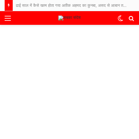
ढाई साल में कैसे खत्म होता गया अतीक अहमद का कुनबा, असद से आबान तक… जानिए कौन जिंदा, कौन जेल में और कौन फरार
Menu
Switch
S
skin
fo