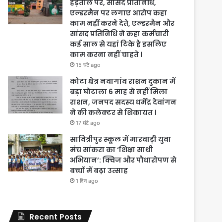
हड़ताल पर, सांसद प्रतिनिधि,
एल्डरमैन पर लगाए आरोप कहा
काम नहीं करने देते, एल्डरमैन और
सांसद प्रतिनिधि ने कहा कर्मचारी
कई साल से यहां टिके है इसलिए
काम करना नहीं चाहते ।
15 घंटे ago
कोटा क्षेत्र नवागांव राशन दुकान में
बड़ा घोटाला 6 माह से नहीं मिला
राशन, जनपद सदस्य धर्मेंद्र देवांगन
ने की कलेक्टर से शिकायत ।
17 घंटे ago
सावित्रीपुर स्कूल में मारवाड़ी युवा
मंच सांकरा का ‘शिक्षा साथी
अभियान’: क्विज और पौधारोपण से
बच्चों में बढ़ा उत्साह
1 दिन ago
Recent Posts