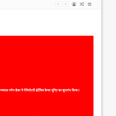
Log
Random
Sidebar
डोंगरगढ़–कटघोरा नई रेल लाइन की स्वीकृति पर जनआभार का अभूतपूर्व उत्साह, केंद्रीय राज्य मंत्री श्री तोखन साहू का उसलापुर, तखतपुर एवं मुंगेली में भव्य स्वागत, रेल परियोजना प्रदेश के विकास, बेहतर संपर्क एवं रोजगार सृजन की दिशा में ऐतिहासिक कदम
In
Article
यपाल रमेन डेका ने रेस्पिरेटरी इंटेंसिव केयर यूनिट का शुभारंभ किया l