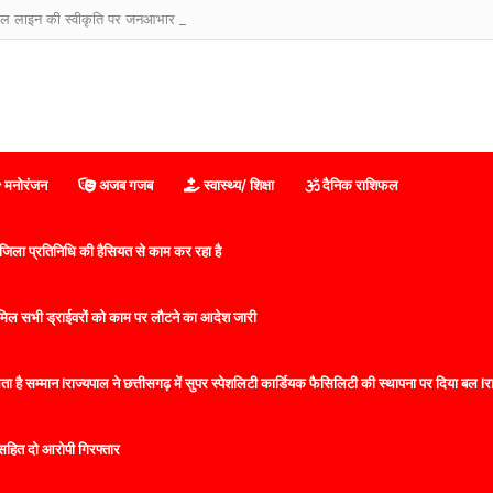
मनोरंजन
अजब गजब
स्वास्थ्य/ शिक्षा
दैनिक राशिफल
िला प्रतिनिधि की हैसियत से काम कर रहा है
 शामिल सभी ड्राईवरों को काम पर लौटने का आदेश जारी
 है सम्मान lराज्यपाल ने छत्तीसगढ़ में सुपर स्पेशलिटी कार्डियक फैसिलिटी की स्थापना पर दिया बल lराज्
सहित दो आरोपी गिरफ्तार