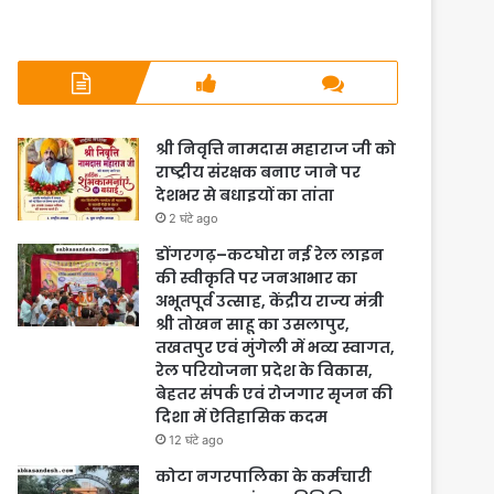
श्री निवृत्ति नामदास महाराज जी को
राष्ट्रीय संरक्षक बनाए जाने पर
देशभर से बधाइयों का तांता
2 घंटे ago
डोंगरगढ़–कटघोरा नई रेल लाइन
की स्वीकृति पर जनआभार का
अभूतपूर्व उत्साह, केंद्रीय राज्य मंत्री
श्री तोखन साहू का उसलापुर,
तखतपुर एवं मुंगेली में भव्य स्वागत,
रेल परियोजना प्रदेश के विकास,
बेहतर संपर्क एवं रोजगार सृजन की
दिशा में ऐतिहासिक कदम
12 घंटे ago
कोटा नगरपालिका के कर्मचारी