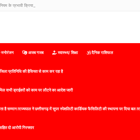
म के प्रभावी क्रियान्वयन हेतु दो दिवसीय प्रशिक्षण-सह-कार्यशाला शुरू
मनोरंजन
अजब गजब
स्वास्थ्य/ शिक्षा
दैनिक राशिफल
िला प्रतिनिधि की हैसियत से काम कर रहा है
 शामिल सभी ड्राईवरों को काम पर लौटने का आदेश जारी
 है सम्मान lराज्यपाल ने छत्तीसगढ़ में सुपर स्पेशलिटी कार्डियक फैसिलिटी की स्थापना पर दिया बल lराज्
सहित दो आरोपी गिरफ्तार