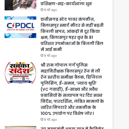
प्रशिक्षण-सह-कार्यशाला शुरू
8 घंटे ago
छत्तीसगढ़ स्टेट पावर कंपनीज़,
बिलासपुर स्मार्ट मीटर से नहीं बढ़ती
बिजली खपत, आंकड़ों ने दूर किया
भ्रम, बिलासपुर षहर वृत्त केे 81
प्रतिशत उपभोक्ताओं के बिजली बिल
में आई कमी
8 घंटे ago
श्री राम गोपाल गर्ग पुलिस
महानिरीक्षक बिलासपुर रेंज ने ली
रेंज स्तरीय समीक्षा बैठक, डिजिटल
पुलिसिंग, ई-समन, ‘न्याय श्रुति’
(VC गवाही), ई-साक्ष्य और अवैध
प्रवासियों के सत्यापन पर दिए सख्त
निर्देश, पारदर्शिता, लंबित मामलों के
त्वरित निपटारे और तकनीक के
100% उपयोग पर विशेष जोर l
8 घंटे ago
उप मुख्यमंत्री अरुण साव ने कैबिनेट