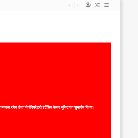
Log
Random
Sidebar
In
Article
यपाल रमेन डेका ने रेस्पिरेटरी इंटेंसिव केयर यूनिट का शुभारंभ किया l