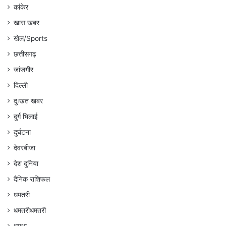
कांकेर
खास खबर
खेल/Sports
छत्तीसगढ़
जांजगीर
दिल्ली
दुःखत खबर
दुर्ग भिलाई
दुर्घटना
देवरबीजा
देश दुनिया
दैनिक राशिफल
धमतरी
धमतरीधमतरी
धमधा