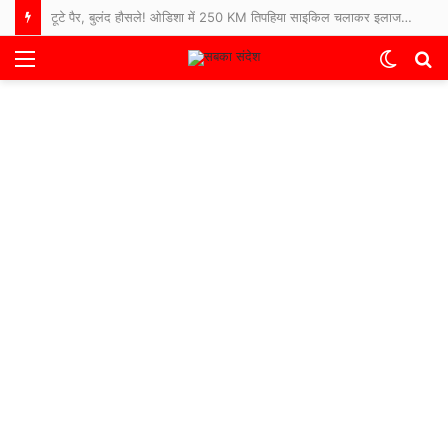
टूटे पैर, बुलंद हौसले! ओडिशा में 250 KM तिपहिया साइकिल चलाकर इलाज कराने अस्पताल पहुंचे 65 साल के बुजुर्ग
Menu
Switch
S
skin
fo