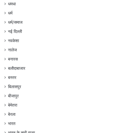
धमधा
धर्म
धर्म/समाज
नई दिल्ली
नवकेशा
नालेज
बनारस
बलौदाबाजार
बस्तर
बिलासपुर
बीजापुर
बेमेतरा
बेरला
भारत
भारत के सभी राज्य