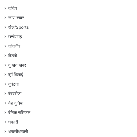
कांकेर
खास खबर
खेल/Sports
छत्तीसगढ़
जांजगीर
दिल्ली
दुःखत खबर
दुर्ग भिलाई
दुर्घटना
देवरबीजा
देश दुनिया
दैनिक राशिफल
धमतरी
धमतरीधमतरी