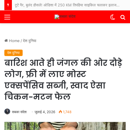
रोज खाने वाली अरहर दाल पर भारत में बड़ी वैज्ञानिक खोज, पहली बार तैयार हुआ पूरा जीनोम
Menu
Switch
S
skin
fo
Home
/
देश दुनिया
देश दुनिया
बारिश आते ही जंगल की ओर दौड़े
लोग, फ्री में लाए मोस्ट
एक्सपेंसिव सब्जी, स्वाद ऐसा
चिकन-मटन फेल
सबका संदेश
जुलाई 4, 2026
1,748