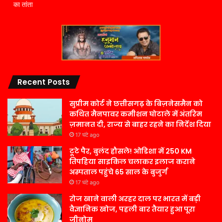
का तांता
Recent Posts
सुप्रीम कोर्ट ने छत्तीसगढ़ के बिज़नेसमैन को
कथित मैनपावर कमीशन घोटाले में अंतरिम
ज़मानत दी, राज्य से बाहर रहने का निर्देश दिया
17 घंटे ago
टूटे पैर, बुलंद हौसले! ओडिशा में 250 KM
तिपहिया साइकिल चलाकर इलाज कराने
अस्पताल पहुंचे 65 साल के बुजुर्ग
17 घंटे ago
रोज खाने वाली अरहर दाल पर भारत में बड़ी
वैज्ञानिक खोज, पहली बार तैयार हुआ पूरा
जीनोम