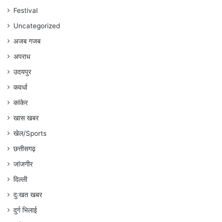
गौरहा
Festival
Uncategorized
अजब गजब
अपराध
उदयपुर
कवर्धा
कांकेर
खास खबर
खेल/Sports
छत्तीसगढ़
जांजगीर
दिल्ली
दुःखत खबर
दुर्ग भिलाई