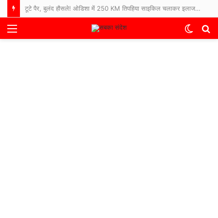
टूटे पैर, बुलंद हौसले! ओडिशा में 250 KM तिपहिया साइकिल चलाकर इलाज कराने अस्पताल पहुंचे 65 साल के बुजुर्ग
Menu
Switch
S
skin
fo