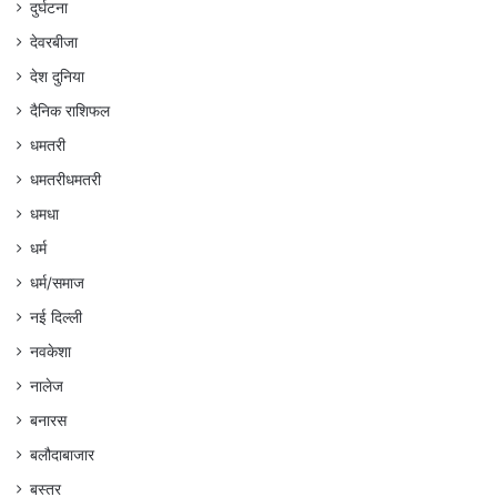
दुर्घटना
देवरबीजा
देश दुनिया
दैनिक राशिफल
धमतरी
धमतरीधमतरी
धमधा
धर्म
धर्म/समाज
नई दिल्ली
नवकेशा
नालेज
बनारस
बलौदाबाजार
बस्तर