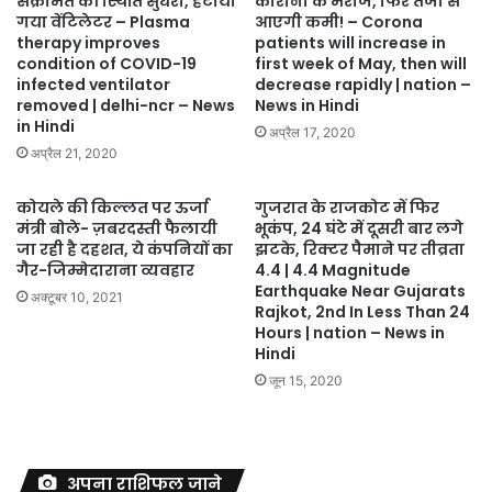
संक्रमित की स्थिति सुधरी, हटाया
कोरोना के मरीज, फिर तेजी से
गया वेंटिलेटर – Plasma
आएगी कमी! – Corona
therapy improves
patients will increase in
condition of COVID-19
first week of May, then will
infected ventilator
decrease rapidly | nation –
removed | delhi-ncr – News
News in Hindi
in Hindi
अप्रैल 17, 2020
अप्रैल 21, 2020
कोयले की किल्लत पर ऊर्जा
गुजरात के राजकोट में फिर
मंत्री बोले- ज़बरदस्ती फैलायी
भूकंप, 24 घंटे में दूसरी बार लगे
जा रही है दहशत, ये कंपनियों का
झटके, रिक्टर पैमाने पर तीव्रता
गैर-जिम्मेदाराना व्यवहार
4.4 | 4.4 Magnitude
Earthquake Near Gujarats
अक्टूबर 10, 2021
Rajkot, 2nd In Less Than 24
Hours | nation – News in
Hindi
जून 15, 2020
अपना राशिफल जाने