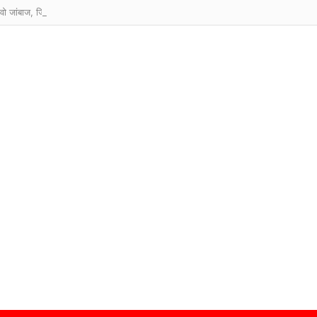
वो जांबाज, जिसे सबसे कम उम्र में मिला परमवीर चक्र सम्मान?