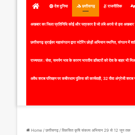
होम
देश दुनिया
छत्तीसगढ़
राजनीतिक
अखबार का जिला प्रतिनिधि कोई और पत्रकार है जो लंबे अरसे से इस अखबार ज
छत्तीसगढ़ ड्राईवर महासंगठन द्वारा स्टेरिंग छोड़ों अभियान स्थगित, संगठन में
राज्यपाल : सेवा, समर्पण भाव के कारण भारतीय डॉक्टरों को देश के बाहर भी मिलता
अवैध शराब परिवहन पर कबीरधाम पुलिस की कार्यवाही, 32 पौवा अंग्रेजी शराब 
Home
/
छत्तीसगढ़
/
विकसित कृषि संकल्प अभियान 29 से 12 जून तक