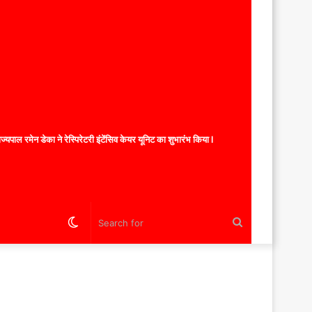
यपाल रमेन डेका ने रेस्पिरेटरी इंटेंसिव केयर यूनिट का शुभारंभ किया l
Switch
Search
skin
for