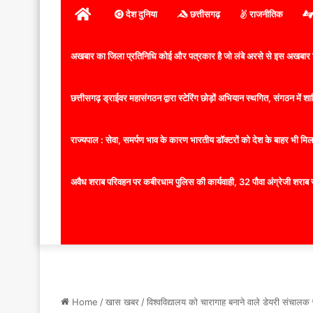
होम
देश दुनिया
छत्तीसगढ़
राजनीतिक
अखबार का जिला प्रतिनिधि कोई और पत्रकार है जो लंबे अरसे से इस अखबार ज
छत्तीसगढ़ ड्राईवर महासंगठन द्वारा स्टेरिंग छोड़ों अभियान स्थगित, संगठन में
राज्यपाल : सेवा, समर्पण भाव के कारण भारतीय डॉक्टरों को देश के बाहर भी मिलता
अवैध शराब परिवहन पर कबीरधाम पुलिस की कार्यवाही, 32 पौवा अंग्रेजी शराब 
Home
/
खास खबर
/
विश्वविद्यालय को चारागाह बनाने वाले डेयरी संचालक