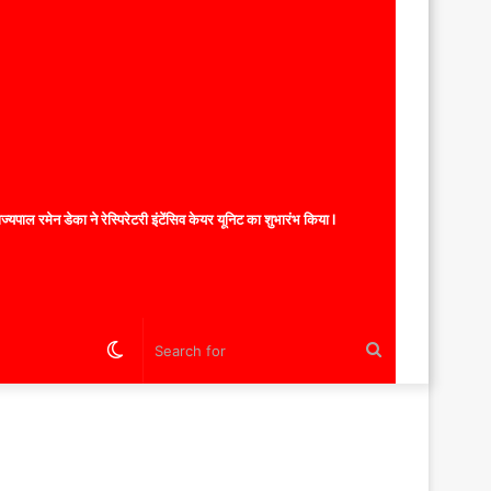
यपाल रमेन डेका ने रेस्पिरेटरी इंटेंसिव केयर यूनिट का शुभारंभ किया l
Switch
Search
skin
for