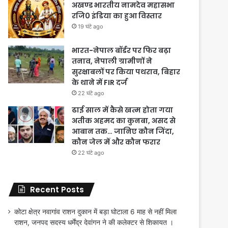
अखण्ड भारतीय नामदेव महासभा
रजि0 इंडिया का हुआ विस्तार
19 घंटे ago
भारत-नेपाल बॉर्डर पर फिर बढ़ा
तनाव, नेपाली ग्रामीणों ने
सुरक्षाबलों पर किया पथराव, बिहार
के थाने में FIR दर्ज
22 घंटे ago
ढाई साल में कैसे खत्म होता गया
अतीक अहमद का कुनबा, असद से
आबान तक… जानिए कौन जिंदा,
कौन जेल में और कौन फरार
22 घंटे ago
Recent Posts
कोटा क्षेत्र नवागांव राशन दुकान में बड़ा घोटाला 6 माह से नहीं मिला
राशन, जनपद सदस्य धर्मेंद्र देवांगन ने की कलेक्टर से शिकायत ।