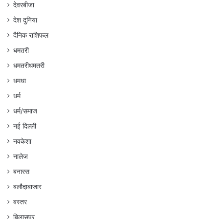
देवरबीजा
देश दुनिया
दैनिक राशिफल
धमतरी
धमतरीधमतरी
धमधा
धर्म
धर्म/समाज
नई दिल्ली
नवकेशा
नालेज
बनारस
बलौदाबाजार
बस्तर
बिलासपुर