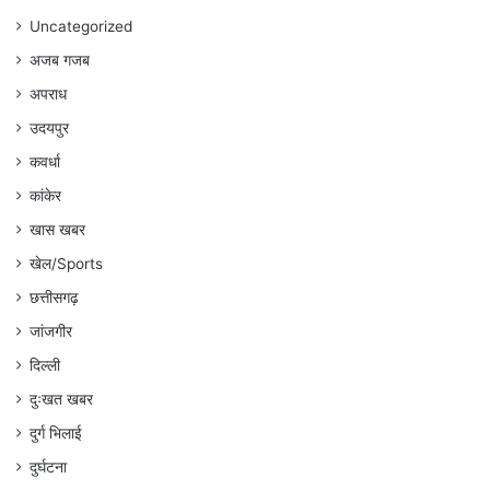
Uncategorized
अजब गजब
अपराध
उदयपुर
कवर्धा
कांकेर
खास खबर
खेल/Sports
छत्तीसगढ़
जांजगीर
दिल्ली
दुःखत खबर
दुर्ग भिलाई
दुर्घटना