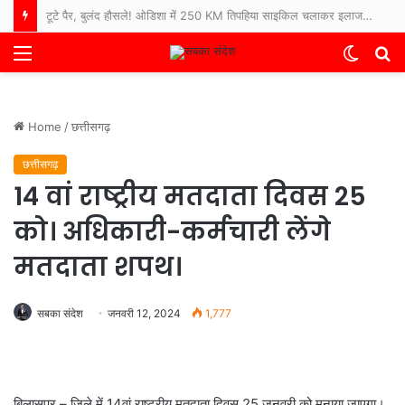
टूटे पैर, बुलंद हौसले! ओडिशा में 250 KM तिपहिया साइकिल चलाकर इलाज कराने अस्पताल पहुंचे 65 साल के बुजुर्ग
Menu
Switch
S
skin
fo
Home
/
छत्तीसगढ़
छत्तीसगढ़
14 वां राष्ट्रीय मतदाता दिवस 25
को। अधिकारी-कर्मचारी लेंगे
मतदाता शपथ।
सबका संदेश
जनवरी 12, 2024
1,777
बिलासपुर – जिले में 14वां राष्ट्रीय मतदाता दिवस 25 जनवरी को मनाया जाएगा।