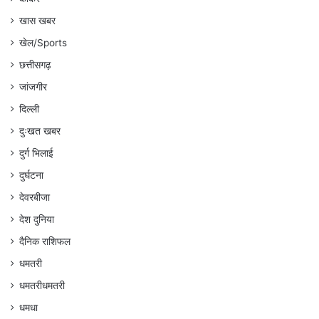
खास खबर
खेल/Sports
छत्तीसगढ़
जांजगीर
दिल्ली
दुःखत खबर
दुर्ग भिलाई
दुर्घटना
देवरबीजा
देश दुनिया
दैनिक राशिफल
धमतरी
धमतरीधमतरी
धमधा