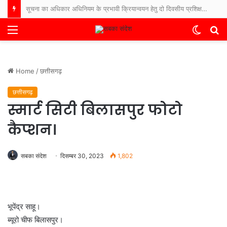
सूचना का अधिकार अधिनियम के प्रभावी क्रियान्वयन हेतु दो दिवसीय प्रशिक्षण-सह-कार्यशाला शुरू
Menu
Switch
S
skin
fo
Home
/
छत्तीसगढ़
छत्तीसगढ़
स्मार्ट सिटी बिलासपुर फोटो
कैप्शन।
सबका संदेश
दिसम्बर 30, 2023
1,802
भूपेंद्र साहू।
ब्यूरो चीफ बिलासपुर।