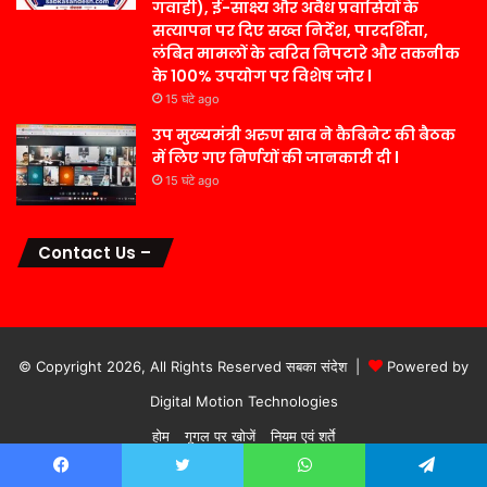
गवाही), ई-साक्ष्य और अवैध प्रवासियों के
सत्यापन पर दिए सख्त निर्देश, पारदर्शिता,
लंबित मामलों के त्वरित निपटारे और तकनीक
के 100% उपयोग पर विशेष जोर l
15 घंटे ago
उप मुख्यमंत्री अरुण साव ने कैबिनेट की बैठक
में लिए गए निर्णयों की जानकारी दी l
15 घंटे ago
Contact Us –
© Copyright 2026, All Rights Reserved सबका संदेश |
Powered by
Digital Motion Technologies
होम
गूगल पर खोजें
नियम एवं शर्ते
Facebook
Twitter
WhatsApp
Telegram