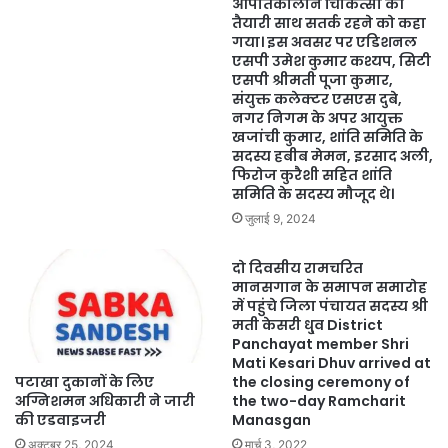
आपातकालीन चिकित्सा की
तैयारी साथ सतर्क रहने को कहा
गया। इस अवसर पर एडिशनल
एसपी उमेश कुमार कश्यप, सिटी
एसपी श्रीमती पूजा कुमार,
संयुक्त कलेक्टर एसएस दुबे,
नगर निगम के अपर आयुक्त
खजांची कुमार, शांति समिति के
सदस्य हबीब मेमन, इरसाद अली,
फिरोज कुरैशी सहित शांति
समिति के सदस्य मौजूद थे।
जुलाई 9, 2024
दो दिवसीय रामचरित
मानसगान के समापन समारोह
में पहुंचे जिला पंचायत सदस्य श्री
मती केसरी धु्व District
Panchayat member Shri
Mati Kesari Dhuv arrived at
पटाखा दुकानों के लिए
the closing ceremony of
अग्निशमन अधिकारी ने जारी
the two-day Ramcharit
की एडवाइजरी
Manasgan
अक्टूबर 25, 2024
मार्च 3, 2022