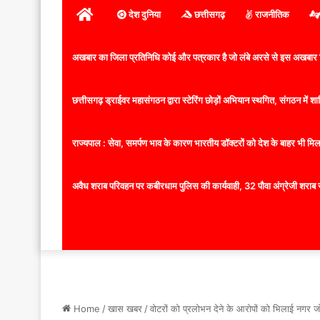
होम
देश दुनिया
छत्तीसगढ़
राजनीतिक
अखबार का जिला प्रतिनिधि कोई और पत्रकार है जो लंबे अरसे से इस अखबार ज
छत्तीसगढ़ ड्राईवर महासंगठन द्वारा स्टेरिंग छोड़ों अभियान स्थगित, संगठन में
राज्यपाल : सेवा, समर्पण भाव के कारण भारतीय डॉक्टरों को देश के बाहर भी मिलता
अवैध शराब परिवहन पर कबीरधाम पुलिस की कार्यवाही, 32 पौवा अंग्रेजी शराब 
Home
/
खास खबर
/
वोटरों को प्रलोभन देने के आरोपों को भिलाई नगर जोग