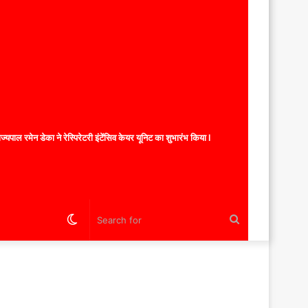
यपाल रमेन डेका ने रेस्पिरेटरी इंटेंसिव केयर यूनिट का शुभारंभ किया l
Switch
Search
skin
for