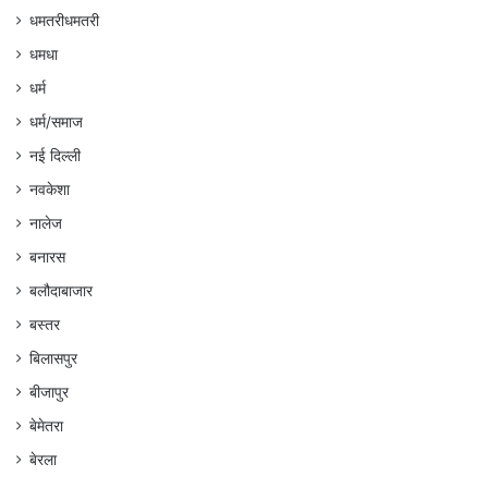
धमतरीधमतरी
धमधा
धर्म
धर्म/समाज
नई दिल्ली
नवकेशा
नालेज
बनारस
बलौदाबाजार
बस्तर
बिलासपुर
बीजापुर
बेमेतरा
बेरला