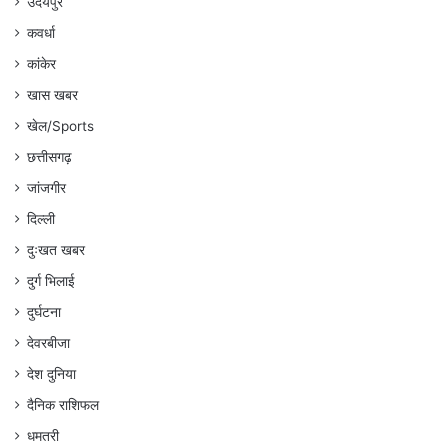
उदयपुर
कवर्धा
कांकेर
खास खबर
खेल/Sports
छत्तीसगढ़
जांजगीर
दिल्ली
दुःखत खबर
दुर्ग भिलाई
दुर्घटना
देवरबीजा
देश दुनिया
दैनिक राशिफल
धमतरी