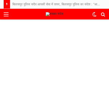
बिलासपुर पुलिस सदैव आपकी सेवा में तत्पर, बिलासपुर पुलिस का संदेश : “आपकी एक आस, आपकी अमानत, आपके पास।”
Menu
Switch
S
skin
fo