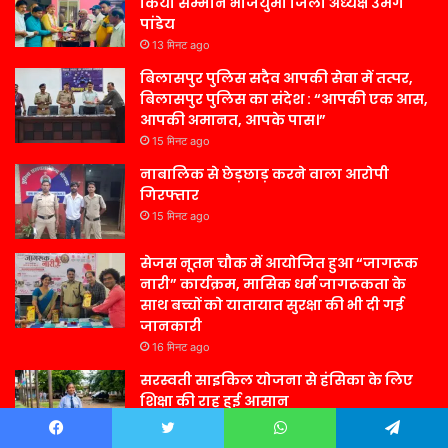
किया सम्मान भाजयुमो जिला अध्यक्ष उमंग
पांडेय
13 मिनट ago
बिलासपुर पुलिस सदैव आपकी सेवा में तत्पर,
बिलासपुर पुलिस का संदेश : “आपकी एक आस,
आपकी अमानत, आपके पास।”
15 मिनट ago
नाबालिक से छेड़छाड़ करने वाला आरोपी
गिरफ्तार
15 मिनट ago
सेजस नूतन चौक में आयोजित हुआ “जागरूक
नारी” कार्यक्रम, मासिक धर्म जागरूकता के
साथ बच्चों को यातायात सुरक्षा की भी दी गई
जानकारी
16 मिनट ago
सरस्वती साइकिल योजना से हंसिका के लिए
शिक्षा की राह हुई आसान
4 घंटे ago
Facebook
Twitter
WhatsApp
Telegram