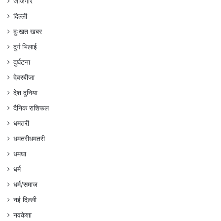
जांजगीर
दिल्ली
दुःखत खबर
दुर्ग भिलाई
दुर्घटना
देवरबीजा
देश दुनिया
दैनिक राशिफल
धमतरी
धमतरीधमतरी
धमधा
धर्म
धर्म/समाज
नई दिल्ली
नवकेशा