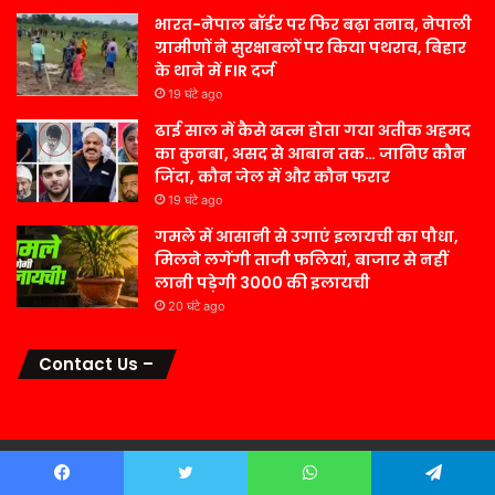
भारत-नेपाल बॉर्डर पर फिर बढ़ा तनाव, नेपाली
ग्रामीणों ने सुरक्षाबलों पर किया पथराव, बिहार
के थाने में FIR दर्ज
19 घंटे ago
ढाई साल में कैसे खत्म होता गया अतीक अहमद
का कुनबा, असद से आबान तक… जानिए कौन
जिंदा, कौन जेल में और कौन फरार
19 घंटे ago
गमले में आसानी से उगाएं इलायची का पौधा,
मिलने लगेंगी ताजी फलियां, बाजार से नहीं
लानी पड़ेगी 3000 की इलायची
20 घंटे ago
Contact Us –
© Copyright 2026, All Rights Reserved सबका संदेश |
Powered by
Facebook
Twitter
WhatsApp
Telegram