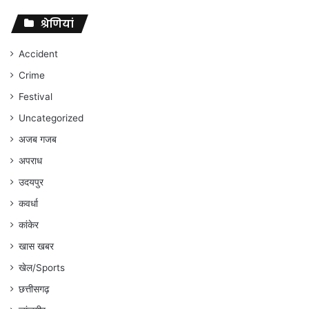
पर
संघर्ष
श्रेणियां
जारी
रहेगा
Accident
:
Crime
अंकित
गौरहा
Festival
Uncategorized
अजब गजब
अपराध
उदयपुर
कवर्धा
कांकेर
खास खबर
खेल/Sports
छत्तीसगढ़