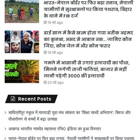
भारत-नेपाल बॉर्डर पर फिर बढ़ा तनाव, नेपाली
ग्रामीणों ने सुरक्षाबलों पर किया पथराव, बिहार
के थाने में FIR दर्ज
19 घंटे ago
ढाई साल में कैसे खत्म होता गया अतीक अहमद
का कुनबा, असद से आबान तक… जानिए कौन
जिंदा, कौन जेल में और कौन फरार
19 घंटे ago
गमले में आसानी से उगाएं इलायची का पौधा,
मिलने लगेंगी ताजी फलियां, बाजार से नहीं
लानी पड़ेगी 3000 की इलायची
20 घंटे ago
Recent Posts
सावित्रीपुर स्कूल में मारवाड़ी युवा मंच सांकरा का ‘शिक्षा साथी अभियान’: क्विज और
पौधारोपण से बच्चों में बढ़ा उत्साह
अखण्ड भारतीय नामदेव महासभा रजि0 इंडिया का हुआ विस्तार
भारत-नेपाल बॉर्डर पर फिर बढ़ा तनाव, नेपाली ग्रामीणों ने सुरक्षाबलों पर किया पथराव,