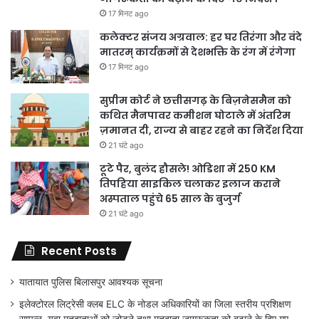
17 मिनट ago
कलेक्टर संजय अग्रवाल: हर घर तिरंगा और वंदे
मातरम् कार्यक्रमों से देशभक्ति के रंग में रंगेगा
17 मिनट ago
सुप्रीम कोर्ट ने छत्तीसगढ़ के बिज़नेसमैन को
कथित मैनपावर कमीशन घोटाले में अंतरिम
ज़मानत दी, राज्य से बाहर रहने का निर्देश दिया
21 घंटे ago
टूटे पैर, बुलंद हौसले! ओडिशा में 250 KM
तिपहिया साइकिल चलाकर इलाज कराने
अस्पताल पहुंचे 65 साल के बुजुर्ग
21 घंटे ago
Recent Posts
यातायात पुलिस बिलासपुर आवश्यक सूचना
इलेक्टोरल लिट्रेसी क्लब ELC के नोडल अधिकारियों का जिला स्तरीय प्रशिक्षण
सम्पन्न, युवा मतदाताओं को जोड़ने तथा मतदाता जागरूकता को बढ़ाने के दिए गए