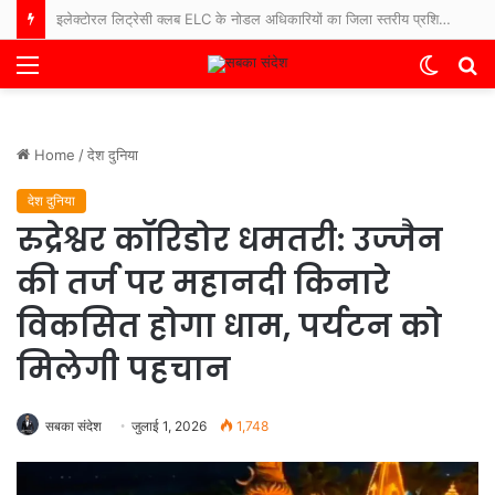
कलेक्टर संजय अग्रवाल: हर घर तिरंगा और वंदे मातरम् कार्यक्रमों से देशभक्ति के रंग में रंगेगा
Menu
Switch
S
skin
fo
Home
/
देश दुनिया
देश दुनिया
रुद्रेश्वर कॉरिडोर धमतरी: उज्जैन
की तर्ज पर महानदी किनारे
विकसित होगा धाम, पर्यटन को
मिलेगी पहचान
सबका संदेश
जुलाई 1, 2026
1,748