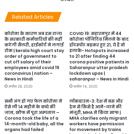
Related Articles
कोरोना के कारण अब इस राज्‍य
COVID 19: सहारनपुर में 44
के सरकारी कर्मचारियों की नहीं
कोरोना पॉजिटिव मिलने के बाद
कटेगी सैलरी, हाईकोर्ट ने लगाई
हॉटस्पॉट बढ़कर हुए 21, ये हैं वो
रोक | kerala high court stay
इलाके- Hotspots increased
order of government to
to 21 after finding 44
cut off salary of their
corona positive patients in
employees amid covid 19
Saharanpur uttar pradesh
coronavirus | nation –
lockdown upas |
News in Hindi
saharanpur – News in Hindi
अप्रैल 28, 2020
अप्रैल 14, 2020
सभी अंग हो गए फेल कोरोना ने
लॉकडाउन-3: देश में बस और
ऐसे ली 14 महीने के बच्चे की
ट्रेन से किसे है आने-जाने की
जान, खौफ में पूरा अस्पताल –
मंजूरी, MHA ने किया साफ |
Corona took the life of a
MHA clarifies only migrant
14-month-old baby, all the
workers have permission
organs had failed
for movement by trains