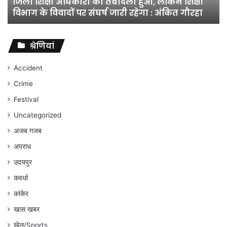
जिला शिक्षा अधिकारी का तबादला हुआ, लेकिन शिक्षा
विभाग
विभाग के विवादों पर संघर्ष जारी रहेगा : अंकित गौरहा
के
विवादों
पर
संघर्ष
श्रेणियां
जारी
रहेगा
Accident
:
Crime
अंकित
गौरहा
Festival
Uncategorized
अजब गजब
अपराध
उदयपुर
कवर्धा
कांकेर
खास खबर
खेल/Sports