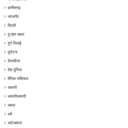
छत्तीसगढ़
जांजगीर
दिल्ली
दुःखत खबर
दुर्ग भिलाई
दुर्घटना
देवरबीजा
देश दुनिया
दैनिक राशिफल
धमतरी
धमतरीधमतरी
धमधा
धर्म
धर्म/समाज