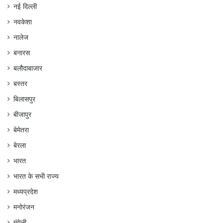
नई दिल्ली
नवकेशा
नालेज
बनारस
बलौदाबाजार
बस्तर
बिलासपुर
बीजापुर
बेमेतरा
बेरला
भारत
भारत के सभी राज्य
मध्यप्रदेश
मनोरंजन
मुंगेली