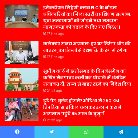
इलेक्टोरल लिट्रेसी क्लब ELC के नोडल
अधिकारियों का जिला स्तरीय प्रशिक्षण सम्पन्न,
युवा मतदाताओं को जोड़ने तथा मतदाता
जागरूकता को बढ़ाने के दिए गए निर्देश ।
17 मिनट ago
कलेक्टर संजय अग्रवाल: हर घर तिरंगा और वंदे
मातरम् कार्यक्रमों से देशभक्ति के रंग में रंगेगा
17 मिनट ago
सुप्रीम कोर्ट ने छत्तीसगढ़ के बिज़नेसमैन को
कथित मैनपावर कमीशन घोटाले में अंतरिम
ज़मानत दी, राज्य से बाहर रहने का निर्देश दिया
21 घंटे ago
टूटे पैर, बुलंद हौसले! ओडिशा में 250 KM
तिपहिया साइकिल चलाकर इलाज कराने
अस्पताल पहुंचे 65 साल के बुजुर्ग
21 घंटे ago
Contact Us –
Facebook
Twitter
WhatsApp
Telegram