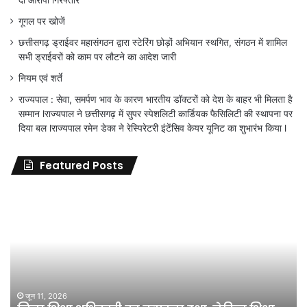
दो आरोपी गिरफ्तार
गूगल पर खोजें
छत्तीसगढ़ ड्राईवर महासंगठन द्वारा स्टेरिंग छोड़ों अभियान स्थगित, संगठन में शामिल
सभी ड्राईवरों को काम पर लौटने का आदेश जारी
नियम एवं शर्ते
राज्यपाल : सेवा, समर्पण भाव के कारण भारतीय डॉक्टरों को देश के बाहर भी मिलता है
सम्मान lराज्यपाल ने छत्तीसगढ़ में सुपर स्पेशलिटी कार्डियक फैसिलिटी की स्थापना पर
दिया बल lराज्यपाल रमेन डेका ने रेस्पिरेटरी इंटेंसिव केयर यूनिट का शुभारंभ किया l
Featured Posts
जिला
शिक्षा
अधिकारी
का
तबादला
हुआ,
लेकिन
शिक्षा
जून 11, 2026