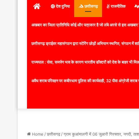
होम
देश दुनिया
छत्तीसगढ़
राजनीतिक
अखबार का जिला प्रतिनिधि कोई और पत्रकार है जो लंबे अरसे से इस अखबार ज
छत्तीसगढ़ ड्राईवर महासंगठन द्वारा स्टेरिंग छोड़ों अभियान स्थगित, संगठन में
राज्यपाल : सेवा, समर्पण भाव के कारण भारतीय डॉक्टरों को देश के बाहर भी मिलता
अवैध शराब परिवहन पर कबीरधाम पुलिस की कार्यवाही, 32 पौवा अंग्रेजी शराब 
Home
/
छत्तीसगढ़
/
ग्राम कुआंमालगी में 06 जुआरी गिरफ्तार, नगदी, ता