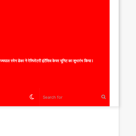
यपाल रमेन डेका ने रेस्पिरेटरी इंटेंसिव केयर यूनिट का शुभारंभ किया l
Switch
Search
skin
for