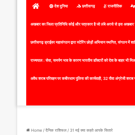
होम
देश दुनिया
छत्तीसगढ़
राजनीतिक
अखबार का जिला प्रतिनिधि कोई और पत्रकार है जो लंबे अरसे से इस अखबार ज
छत्तीसगढ़ ड्राईवर महासंगठन द्वारा स्टेरिंग छोड़ों अभियान स्थगित, संगठन में
राज्यपाल : सेवा, समर्पण भाव के कारण भारतीय डॉक्टरों को देश के बाहर भी मिलता
अवैध शराब परिवहन पर कबीरधाम पुलिस की कार्यवाही, 32 पौवा अंग्रेजी शराब 
Home
/
दैनिक राशिफल
/
31 मई क्या कहते आपके सितारे