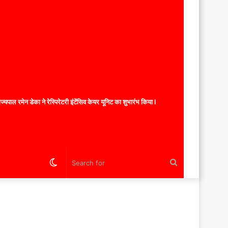
यपाल रमेन डेका ने रेस्पिरेटरी इंटेंसिव केयर यूनिट का शुभारंभ किया l
Switch
Search
skin
for